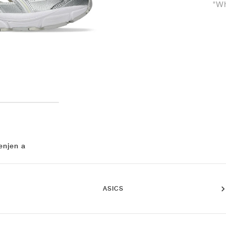
"Wh
enjen a
ASICS