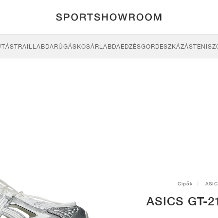
UTÁS
TRAIL
LABDARÚGÁS
KOSÁRLABDA
EDZÉS
GÖRDESZKÁZÁS
TENISZ
Cipők
ASI
ASICS GT-2