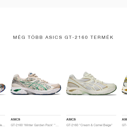
MÉG TÖBB ASICS GT-2160 TERMÉK
ASICS
ASICS
AS
GT-2160 x Gallery Dept. "ComplexCon"
GT-2160 ‘Winter Garden Pack’ "Oatmeal & Simply Taupe"
GT-2160 "Cream & Camel Beige"