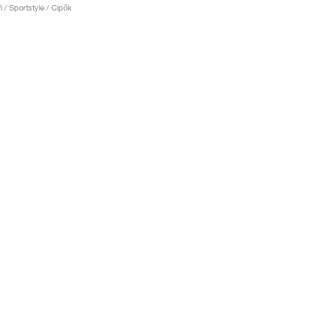
fi / Sportstyle / Cipők