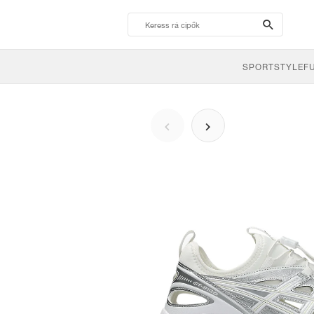
search-
btn
SPORTSTYLE
F