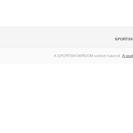
SPORTS
Rólunk
A SPORTSHOWROOM sütiket használ.
A coo
Kapcsolat
Sitemap