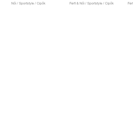
Női / Sportstyle / Cipők
Férfi & Női / Sportstyle / Cipők
Fér