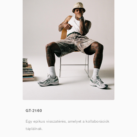
GT-2160
Egy epikus visszatérés, amelyet a kollaborációk
táplálnak.