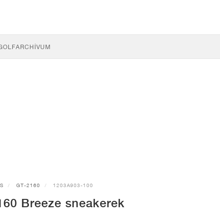
GOLF
ARCHÍVUM
CS
GT-2160
1203A903-100
160 Breeze sneakerek