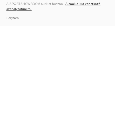
A SPORTSHOWROOM sütiket használ.
A cookie-kra vonatkozó
Kapcsolat
szabályzatunkról
.
Sitemap
Folytatni
Márkák
Nike
Jordan
adidas
New Balance
ASICS
PUMA
Converse
Vans
Hoka
Salomon
On