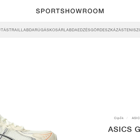
UTÁS
TRAIL
LABDARÚGÁS
KOSÁRLABDA
EDZÉS
GÖRDESZKÁZÁS
TENISZ
Cipők
ASI
ASICS G