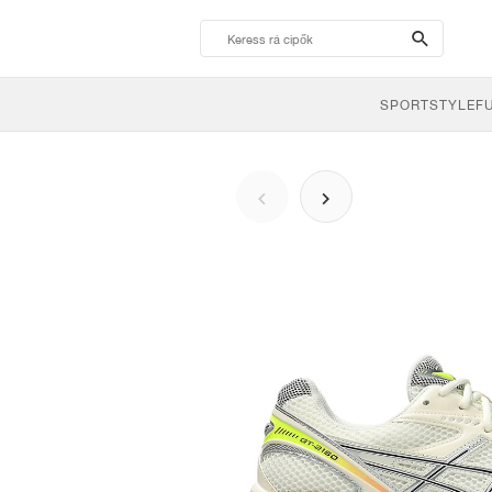
search-
btn
SPORTSTYLE
F