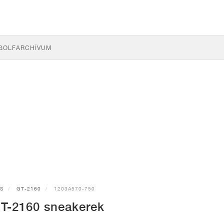
GOLF
ARCHÍVUM
CS
GT-2160
1203A570-750
T-2160 sneakerek