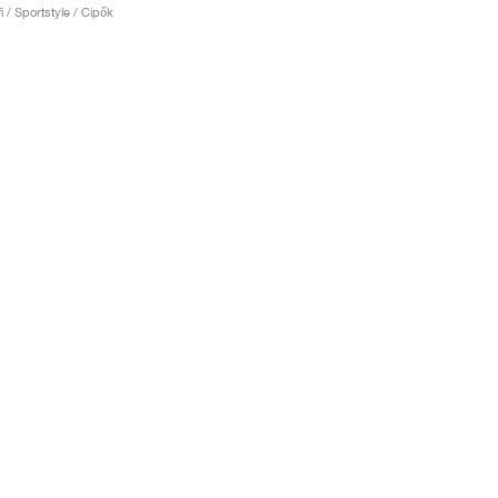
fi / Sportstyle / Cipők