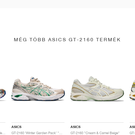
MÉG TÖBB ASICS GT-2160 TERMÉK
ASICS
ASICS
AS
GT-2160 x Gallery Dept. "ComplexCon"
GT-2160 ‘Winter Garden Pack’ "Oatmeal & Simply Taupe"
GT-2160 "Cream & Camel Beige"