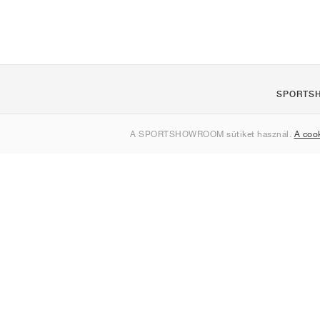
SPORTS
Rólunk
A SPORTSHOWROOM sütiket használ.
A coo
Kapcsolat
Sitemap