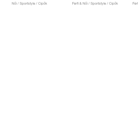
Női / Sportstyle / Cipők
Férfi & Női / Sportstyle / Cipők
Fér