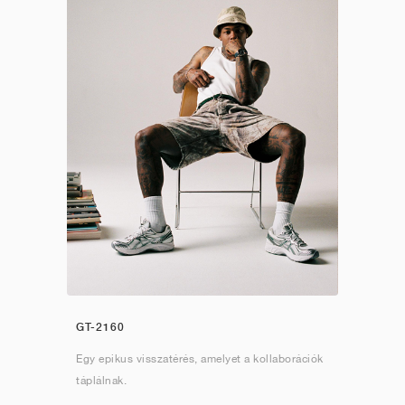
GT-2160
Egy epikus visszatérés, amelyet a kollaborációk
táplálnak.