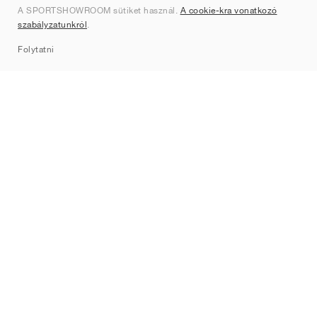
A SPORTSHOWROOM sütiket használ.
A cookie-kra vonatkozó
Kapcsolat
szabályzatunkról
.
Sitemap
Folytatni
Márkák
Nike
Jordan
adidas
New Balance
ASICS
PUMA
Converse
Vans
Hoka
Salomon
On