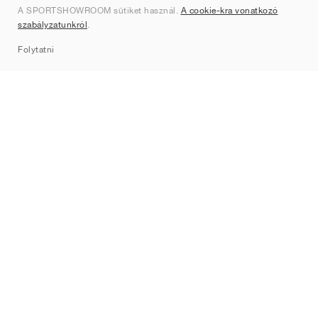
A SPORTSHOWROOM sütiket használ.
A cookie-kra vonatkozó
Kapcsolat
szabályzatunkról
.
Sitemap
Folytatni
Márkák
Nike
Jordan
adidas
New Balance
ASICS
PUMA
Converse
Vans
Hoka
Salomon
On