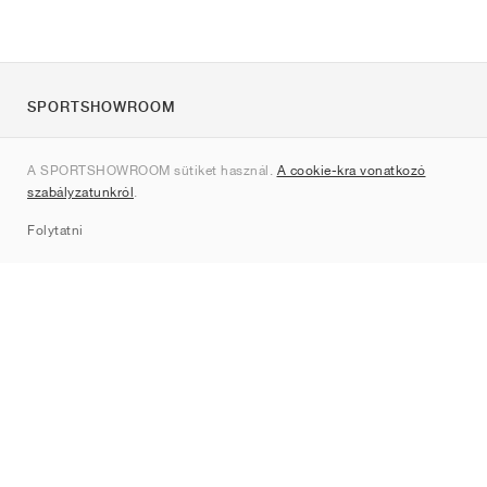
SPORTSHOWROOM
Rólunk
A SPORTSHOWROOM sütiket használ.
A cookie-kra vonatkozó
Kapcsolat
szabályzatunkról
.
Sitemap
Folytatni
Márkák
Nike
Jordan
adidas
New Balance
ASICS
PUMA