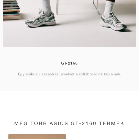
GT-2160
Egy epikus visszatérés, amelyet a kollaborációk táplálnak.
MÉG TÖBB ASICS GT-2160 TERMÉK