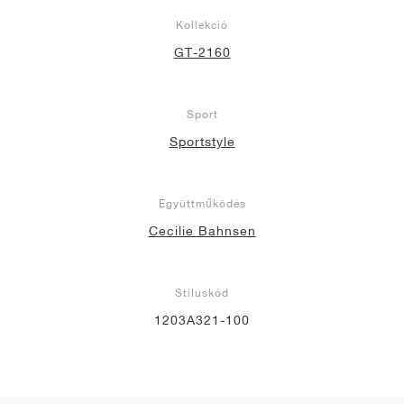
Kollekció
GT-2160
Sport
Sportstyle
Együttműködés
Cecilie Bahnsen
Stíluskód
1203A321-100