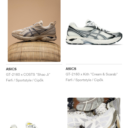
ASICS
ASICS
GT-2160 x Kith "Cream & Scarab"
GT-2160 x COSTS "Shao Ji"
Férfi / Sportstyle / Cipők
Férfi / Sportstyle / Cipők