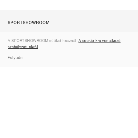
SPORTSHOWROOM
Rólunk
A SPORTSHOWROOM sütiket használ.
A cookie-kra vonatkozó
Kapcsolat
szabályzatunkról
.
Sitemap
Folytatni
Márkák
Nike
Jordan
adidas
New Balance
ASICS
PUMA
Converse