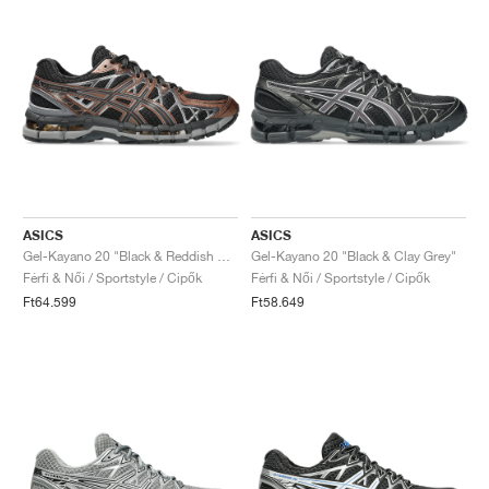
ASICS
ASICS
Gel-Kayano 20 "Black & Reddish Brown"
Gel-Kayano 20 "Black & Clay Grey"
Férfi & Női / Sportstyle / Cipők
Férfi & Női / Sportstyle / Cipők
Ft64.599
Ft58.649