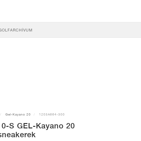
GOLF
ARCHÍVUM
Gel-Kayano 20
1203A664-300
0-S GEL-Kayano 20
sneakerek