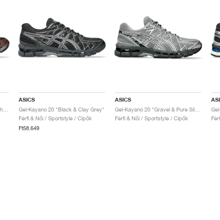
ASICS
ASICS
AS
Gel-Kayano 20 "Black & Reddish Brown"
Gel-Kayano 20 "Black & Clay Grey"
Gel-Kayano 20 "Gravel & Pure Silver"
Férfi & Női / Sportstyle / Cipők
Férfi & Női / Sportstyle / Cipők
Fér
Ft58.649