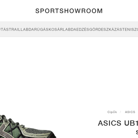
UTÁS
TRAIL
LABDARÚGÁS
KOSÁRLABDA
EDZÉS
GÖRDESZKÁZÁS
TENISZ
Cipők
ASICS
ASICS UB1