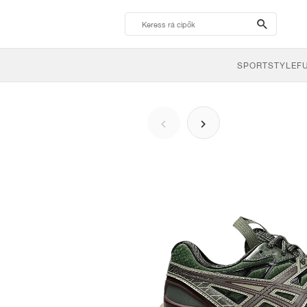
search-
btn
SPORTSTYLE
F