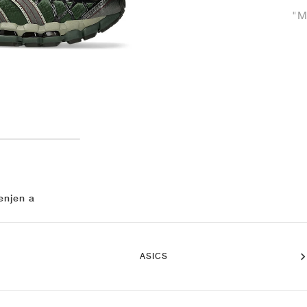
"M
enjen a
ASICS