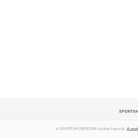
SPORTS
Rólunk
A SPORTSHOWROOM sütiket használ.
A coo
Kapcsolat