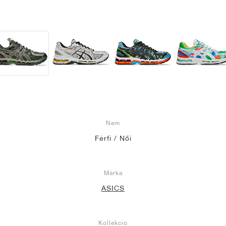
Nem
Férfi / Női
Márka
ASICS
Kollekció