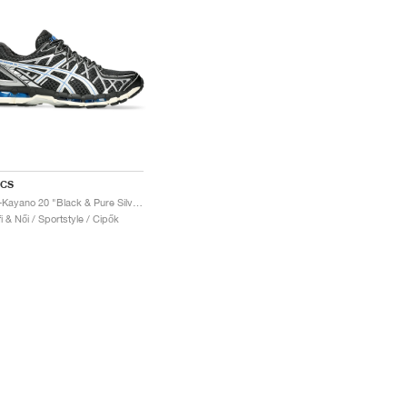
ICS
Gel-Kayano 20 "Black & Pure Silver"
fi & Női / Sportstyle / Cipők