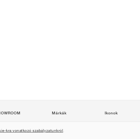
HOWROOM
Márkák
Ikonok
Nike
Air Force 1
kie-kra vonatkozó szabályzatunkról
.
Jordan
Jordan 1