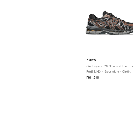
ASICS
Férfi & Női / Sportstyle / Cipők
Ft64.599