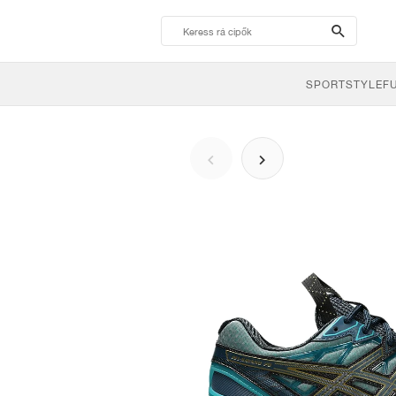
search-
btn
SPORTSTYLE
F