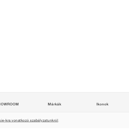
HOWROOM
Márkák
Ikonok
Nike
Air Force 1
kie-kra vonatkozó szabályzatunkról
.
Jordan
Jordan 1