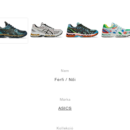
Nem
Férfi / Női
Márka
ASICS
Kollekció