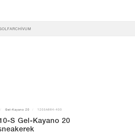
GOLF
ARCHÍVUM
Gel-Kayano 20
1203A664-400
0-S Gel-Kayano 20
sneakerek