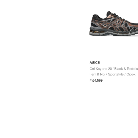
ASICS
Férfi & Női / Sportstyle / Cipők
Ft64.599