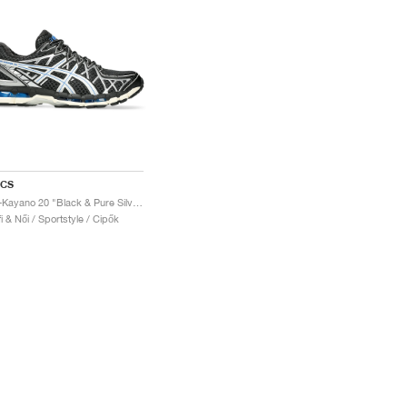
ICS
Gel-Kayano 20 "Black & Pure Silver"
fi & Női / Sportstyle / Cipők