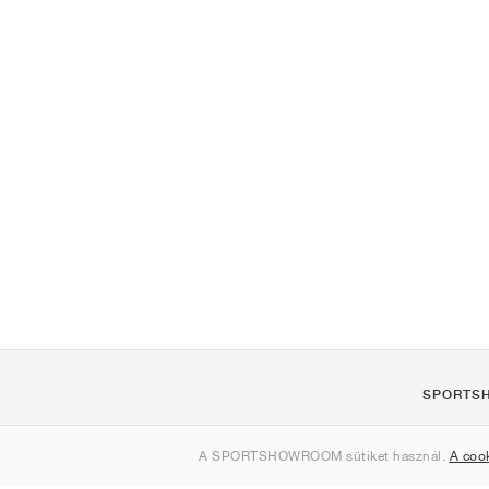
SPORTS
Rólunk
A SPORTSHOWROOM sütiket használ.
A coo
Kapcsolat