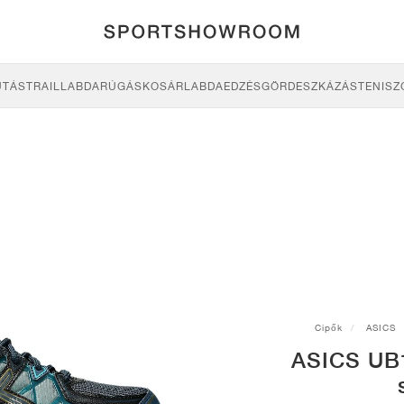
UTÁS
TRAIL
LABDARÚGÁS
KOSÁRLABDA
EDZÉS
GÖRDESZKÁZÁS
TENISZ
Cipők
ASICS
ASICS UB1