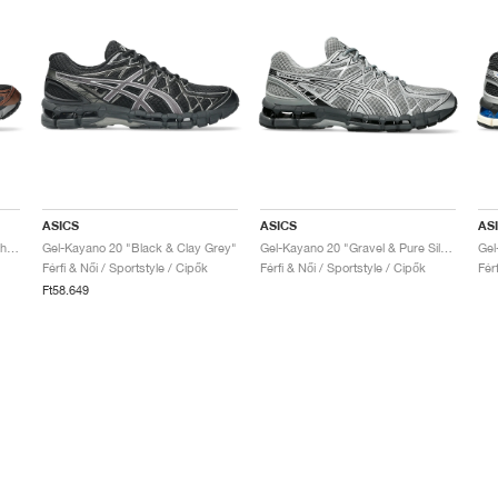
ASICS
ASICS
AS
Gel-Kayano 20 "Black & Reddish Brown"
Gel-Kayano 20 "Black & Clay Grey"
Gel-Kayano 20 "Gravel & Pure Silver"
Férfi & Női / Sportstyle / Cipők
Férfi & Női / Sportstyle / Cipők
Fér
Ft58.649