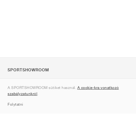
SPORTSHOWROOM
Rólunk
A SPORTSHOWROOM sütiket használ.
A cookie-kra vonatkozó
Kapcsolat
szabályzatunkról
.
Sitemap
Folytatni
Márkák
Nike