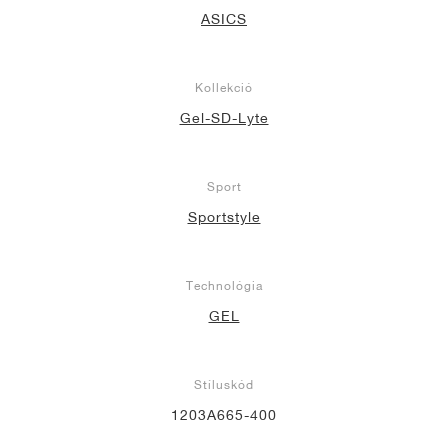
ASICS
Kollekció
Gel-SD-Lyte
Sport
Sportstyle
Technológia
GEL
Stíluskód
1203A665-400