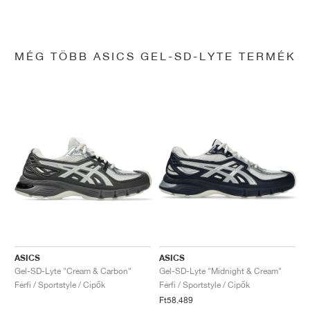
MÉG TÖBB ASICS GEL-SD-LYTE TERMÉK
ASICS
ASICS
Gel-SD-Lyte "Cream & Carbon"
Gel-SD-Lyte "Midnight & Cream"
Férfi / Sportstyle / Cipők
Férfi / Sportstyle / Cipők
Ft58.489