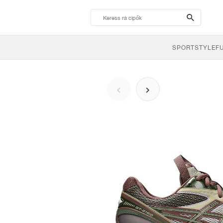
search-
btn
SPORTSTYLE
F