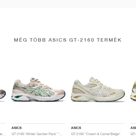
MÉG TÖBB ASICS GT-2160 TERMÉK
ASICS
ASICS
AS
GT-2160 x Gallery Dept. "ComplexCon"
GT-2160 ‘Winter Garden Pack’ "Oatmeal & Simply Taupe"
GT-2160 "Cream & Camel Beige"