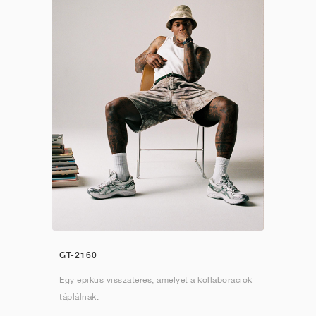
GT-2160
Egy epikus visszatérés, amelyet a kollaborációk
táplálnak.