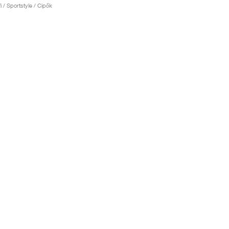
fi / Sportstyle / Cipők