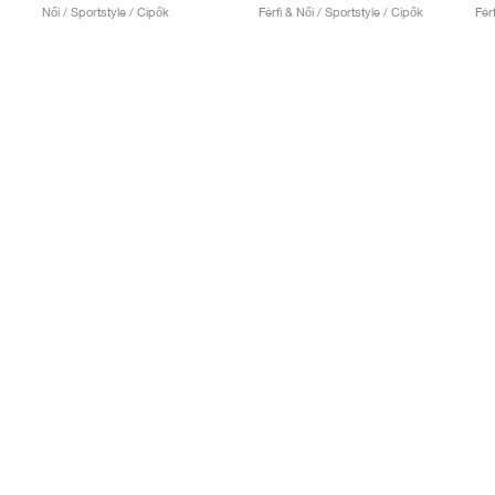
Női / Sportstyle / Cipők
Férfi & Női / Sportstyle / Cipők
Fér