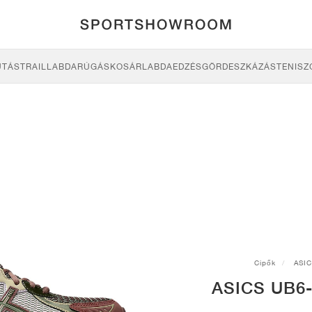
UTÁS
TRAIL
LABDARÚGÁS
KOSÁRLABDA
EDZÉS
GÖRDESZKÁZÁS
TENISZ
Cipők
ASI
ASICS UB6-