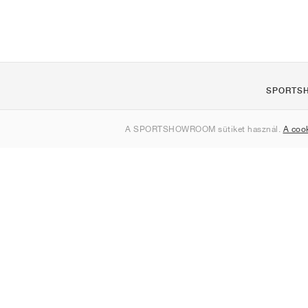
SPORTS
Rólunk
A SPORTSHOWROOM sütiket használ.
A coo
Kapcsolat
Sitemap