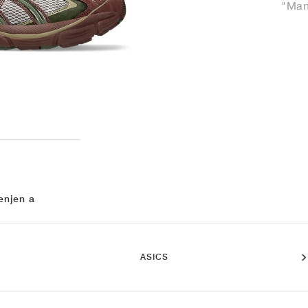
"Man
enjen a
ASICS