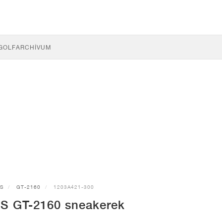
GOLF
ARCHÍVUM
CS
GT-2160
1203A421-300
S GT-2160 sneakerek