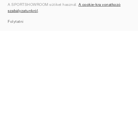
A SPORTSHOWROOM sütiket használ.
A cookie-kra vonatkozó
Kapcsolat
szabályzatunkról
.
Sitemap
Folytatni
Márkák
Nike
Jordan
adidas
New Balance
ASICS
PUMA
Converse
Vans
Hoka
Salomon
On