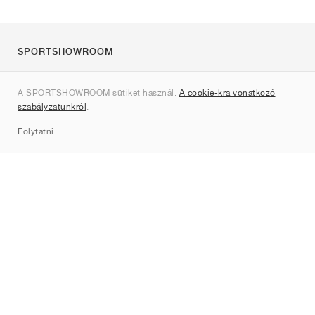
SPORTSHOWROOM
Rólunk
A SPORTSHOWROOM sütiket használ.
A cookie-kra vonatkozó
Kapcsolat
szabályzatunkról
.
Sitemap
Folytatni
Márkák
Nike
Jordan
adidas
New Balance
ASICS
PUMA
Converse