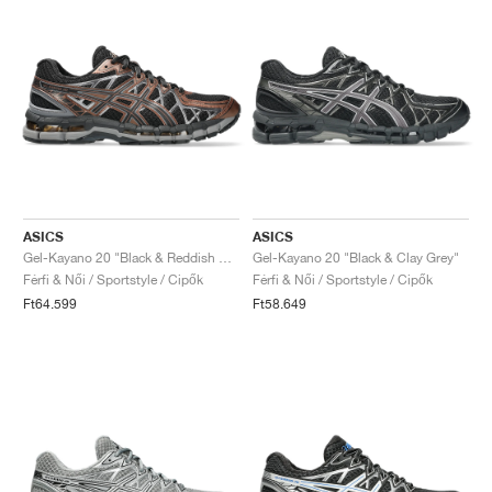
ASICS
ASICS
Gel-Kayano 20 "Black & Reddish Brown"
Gel-Kayano 20 "Black & Clay Grey"
Férfi & Női / Sportstyle / Cipők
Férfi & Női / Sportstyle / Cipők
Ft64.599
Ft58.649