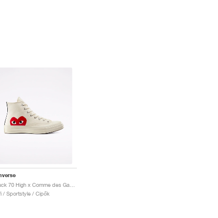
nverse
Chuck 70 High x Comme des Garçons PLAY "Milk"
fi / Sportstyle / Cipők