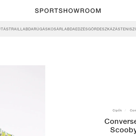
UTÁS
TRAIL
LABDARÚGÁS
KOSÁRLABDA
EDZÉS
GÖRDESZKÁZÁS
TENISZ
Cipők
Con
Convers
Scooby