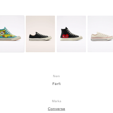
Nem
Férfi
Márka
Converse