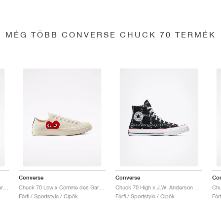
MÉG TÖBB CONVERSE CHUCK 70 TERMÉK
Converse
Converse
Co
Chuck 70 Low x Comme des Garçons PLAY "Black"
Chuck 70 Low x Comme des Garçons PLAY "Milk"
Chuck 70 High x J.W. Anderson "Grid"
Férfi / Sportstyle / Cipők
Férfi / Sportstyle / Cipők
Fér