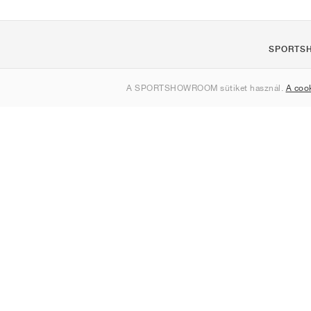
SPORTS
Rólunk
A SPORTSHOWROOM sütiket használ.
A coo
Kapcsolat
Sitemap