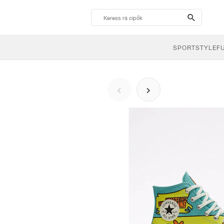
search-
btn
SPORTSTYLE
F