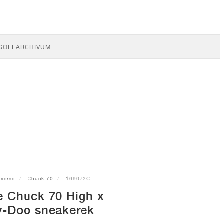
GOLF
ARCHÍVUM
verse
Chuck 70
169072C
e Chuck 70 High x
-Doo sneakerek