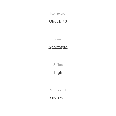
Kollekció
Chuck 70
Sport
Sportstyle
Stílus
High
Stíluskód
169072C