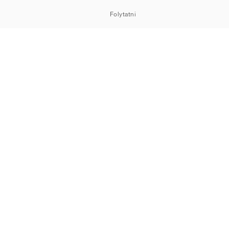
Folytatni
HOWROOM
Cookie-k
Adatvédelem