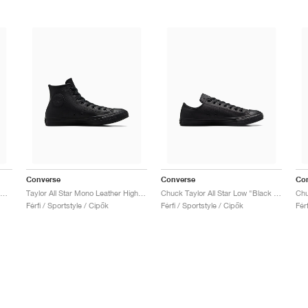
Converse
Converse
Co
huck Taylor All Star Leather Low "Black"
Taylor All Star Mono Leather High "Triple Black"
Chuck Taylor All Star Low "Black Mono"
Férfi / Sportstyle / Cipők
Férfi / Sportstyle / Cipők
Fér