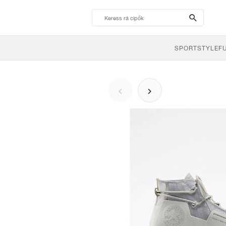
search-
btn
SPORTSTYLE
F