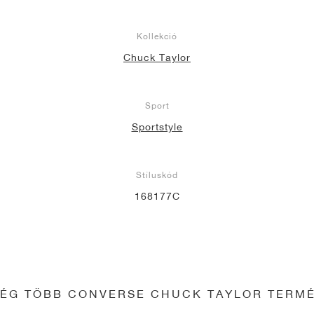
Kollekció
Chuck Taylor
Sport
Sportstyle
Stíluskód
168177C
ÉG TÖBB CONVERSE CHUCK TAYLOR TERM