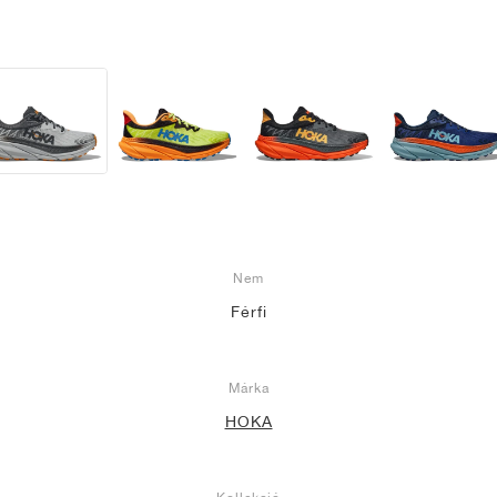
Nem
Férfi
Márka
HOKA