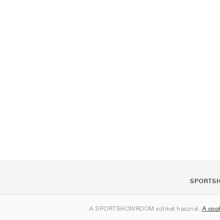
SPORTS
Rólunk
A SPORTSHOWROOM sütiket használ.
A coo
Kapcsolat