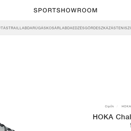
UTÁS
TRAIL
LABDARÚGÁS
KOSÁRLABDA
EDZÉS
GÖRDESZKÁZÁS
TENISZ
Cipők
HOKA
HOKA Chal