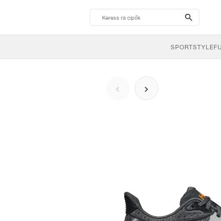
search-
btn
SPORTSTYLE
F