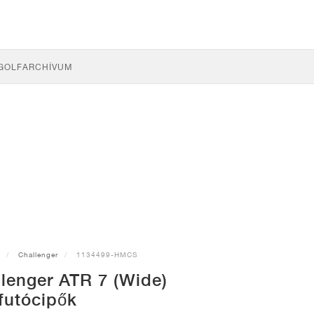
GOLF
ARCHÍVUM
Challenger
1134499-HMCS
lenger ATR 7 (Wide)
futócipők