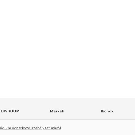
HOWROOM
Márkák
Ikonok
Nike
Air Force 1
kie-kra vonatkozó szabályzatunkról
.
Jordan
Jordan 1