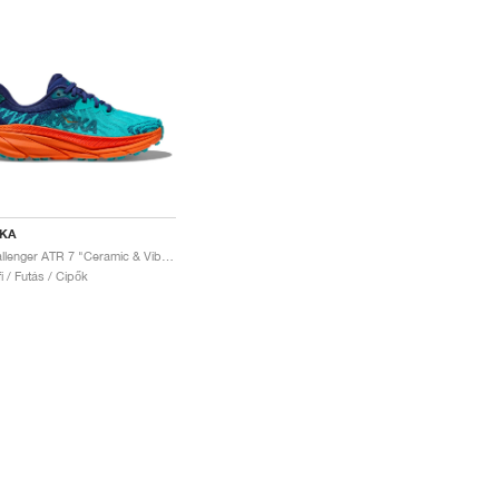
KA
Challenger ATR 7 "Ceramic & Vibrant Orange"
fi / Futás / Cipők