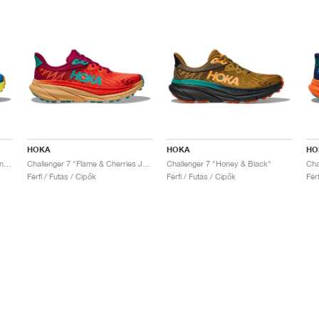
HOKA
HOKA
HO
Challenger 7 "Diva Blue & Evening Primrose"
Challenger 7 "Flame & Cherries Jubilee"
Challenger 7 "Honey & Black"
Férfi / Futás / Cipők
Férfi / Futás / Cipők
Fér