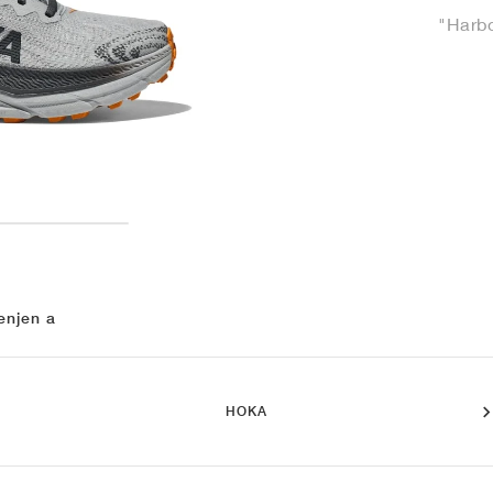
"Harbo
enjen a
HOKA