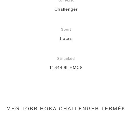
Kollekció
Challenger
Sport
Futás
Stíluskód
1134499-HMCS
MÉG TÖBB HOKA CHALLENGER TERMÉK