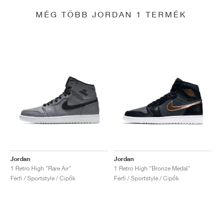
MÉG TÖBB JORDAN 1 TERMÉK
Jordan
Jordan
1 Retro High "Rare Air"
1 Retro High "Bronze Medal"
Férfi / Sportstyle / Cipők
Férfi / Sportstyle / Cipők