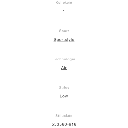
Kollekció
1
Sport
Sportstyle
Technológia
Air
Stílus
Low
Stíluskód
553560-616