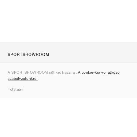
SPORTSHOWROOM
Rólunk
A SPORTSHOWROOM sütiket használ.
A cookie-kra vonatkozó
Kapcsolat
szabályzatunkról
.
Sitemap
Folytatni
Márkák
Nike
Jordan
adidas