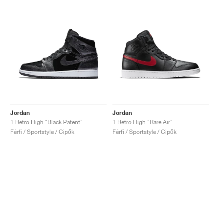
Jordan
Jordan
1 Retro High "Black Patent"
1 Retro High "Rare Air"
Férfi / Sportstyle / Cipők
Férfi / Sportstyle / Cipők