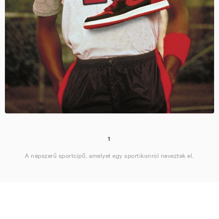
1
A népszerű sportcipő, amelyet egy sportikonról neveztek el.