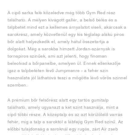
A cipő sarka felé közeledve még több Gym Red rész
található. A mélyen kivágott gallér, a belső bélés és a
talpbetét mind ezt a kellemes árnyalatot viseli, akárcsak a
sarokrész, amely közvetlenül egy kis téglalap alakú piros
bőr alatt helyezkedik el, amely hátul összetartja a
dolgokat. Még a sarokba hímzett Jordan-szárnyak is
tornapiros színűek, ami azt jelenti, hogy finoman
beleolvad a bőrpanelbe, amelyen ül. Ennek ellenkezője
igaz a talpbetéten lévő Jumpmanre - a fehér szín
használata jól láthatóvá teszi a mögötte lévő vörös színnel
szemben.
A prémium bőr felsőrész alatt egy tartós gumitalp
található, amely ugyanazt a két színt használja, mint a
cipő többi része. A középtalp és az azt körülölelő varrás
fehér, míg a talp a saroktól a lábfejig Gym Red színű. Az
előbbi tulajdonság a saroknál egy rugós, zárt Air zseb