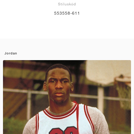
Stíluskód
553558-611
Jordan