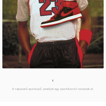
1
A népszerű sportcipő, amelyet egy sportikonról neveztek el.