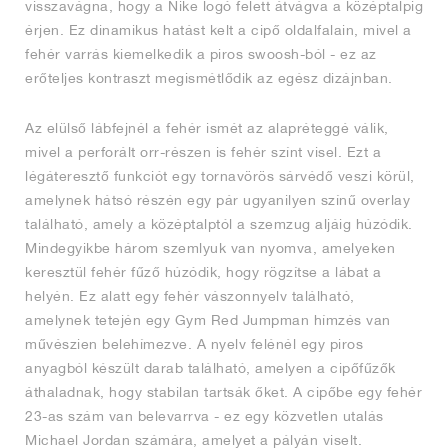
visszavágna, hogy a Nike logó felett átvágva a középtalpig
érjen. Ez dinamikus hatást kelt a cipő oldalfalain, mivel a
fehér varrás kiemelkedik a piros swoosh-ból - ez az
erőteljes kontraszt megismétlődik az egész dizájnban.
Az elülső lábfejnél a fehér ismét az alapréteggé válik,
mivel a perforált orr-részen is fehér színt visel. Ezt a
légáteresztő funkciót egy tornavörös sárvédő veszi körül,
amelynek hátsó részén egy pár ugyanilyen színű overlay
található, amely a középtalptól a szemzug aljáig húzódik.
Mindegyikbe három szemlyuk van nyomva, amelyeken
keresztül fehér fűző húzódik, hogy rögzítse a lábat a
helyén. Ez alatt egy fehér vászonnyelv található,
amelynek tetején egy Gym Red Jumpman hímzés van
művészien belehímezve. A nyelv felénél egy piros
anyagból készült darab található, amelyen a cipőfűzők
áthaladnak, hogy stabilan tartsák őket. A cipőbe egy fehér
23-as szám van belevarrva - ez egy közvetlen utalás
Michael Jordan számára, amelyet a pályán viselt.