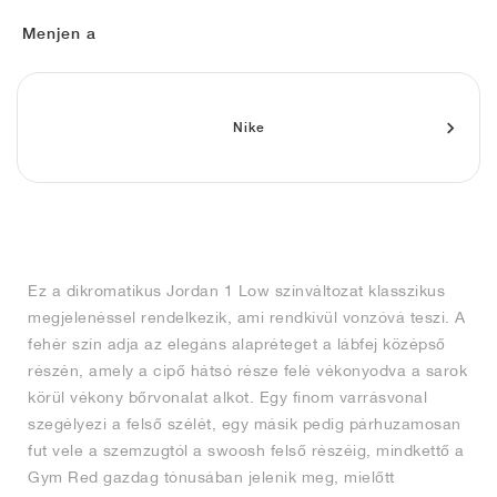
FIELD GENERAL
CRAZE
ADIRACER
MULE
471
GEL-CUMULUS 16
G.T. CUT
FORCE 58
TEKKIRA CUP
508
JORDAN
Menjen a
KILLSHOT 2
MOTO 2K
ITALIA
LEGACY 312
ALLERDALE
G.T. FUTURE
PS8
ALOHA SUPER
600
TOTAL 90
PHENOMENA
FORUM
JUMPMAN JACK
2000
VERTEBRAE
808
Nike
AVA ROVER
1000
HAMBURG
204L
AIR MAX 95
933
MIND
860V2
Ez a dikromatikus Jordan 1 Low színváltozat klasszikus
AIR RIFT
megjelenéssel rendelkezik, ami rendkívül vonzóvá teszi. A
fehér szín adja az elegáns alapréteget a lábfej középső
részén, amely a cipő hátsó része felé vékonyodva a sarok
körül vékony bőrvonalat alkot. Egy finom varrásvonal
szegélyezi a felső szélét, egy másik pedig párhuzamosan
fut vele a szemzugtól a swoosh felső részéig, mindkettő a
Gym Red gazdag tónusában jelenik meg, mielőtt