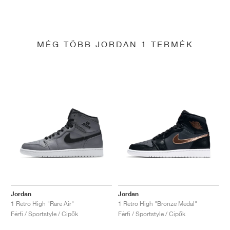
MÉG TÖBB JORDAN 1 TERMÉK
Jordan
Jordan
1 Retro High "Rare Air"
1 Retro High "Bronze Medal"
Férfi / Sportstyle / Cipők
Férfi / Sportstyle / Cipők