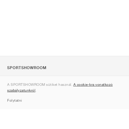
SPORTSHOWROOM
Rólunk
A SPORTSHOWROOM sütiket használ.
A cookie-kra vonatkozó
Kapcsolat
szabályzatunkról
.
Sitemap
Folytatni
Márkák
Nike