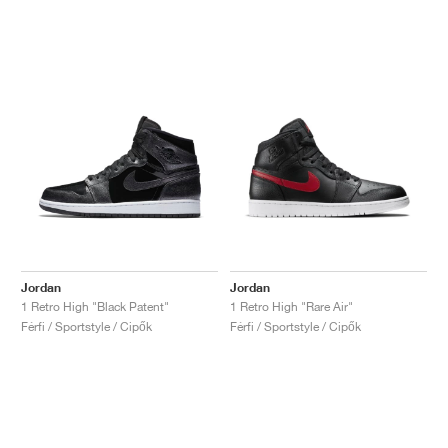
Jordan
Jordan
1 Retro High "Black Patent"
1 Retro High "Rare Air"
Férfi / Sportstyle / Cipők
Férfi / Sportstyle / Cipők