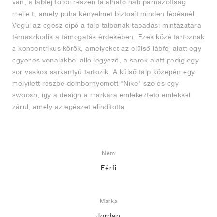
van, a lábfej többi részén található hab párnázottság
mellett, amely puha kényelmet biztosít minden lépésnél.
Végül az egész cipő a talp talpának tapadási mintázatára
támaszkodik a támogatás érdekében. Ezek közé tartoznak
a koncentrikus körök, amelyeket az elülső lábfej alatt egy
egyenes vonalakból álló legyező, a sarok alatt pedig egy
sor vaskos sarkantyú tartozik. A külső talp közepén egy
mélyített részbe dombornyomott "Nike" szó és egy
swoosh, így a design a márkára emlékeztető emlékkel
zárul, amely az egészet elindította.
Nem
Férfi
Márka
Jordan