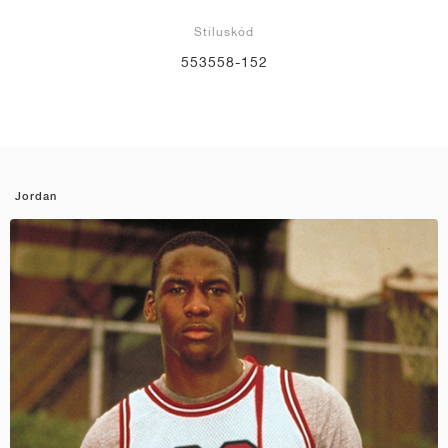
Stíluskód
553558-152
Jordan