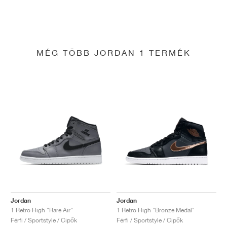
MÉG TÖBB JORDAN 1 TERMÉK
Jordan
Jordan
1 Retro High "Rare Air"
1 Retro High "Bronze Medal"
Férfi / Sportstyle / Cipők
Férfi / Sportstyle / Cipők