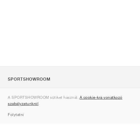
SPORTSHOWROOM
Rólunk
A SPORTSHOWROOM sütiket használ.
A cookie-kra vonatkozó
Kapcsolat
szabályzatunkról
.
Sitemap
Folytatni
Márkák
Nike