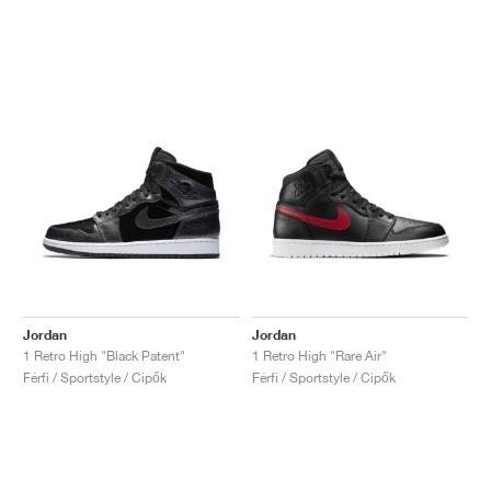
Jordan
Jordan
1 Retro High "Black Patent"
1 Retro High "Rare Air"
Férfi / Sportstyle / Cipők
Férfi / Sportstyle / Cipők