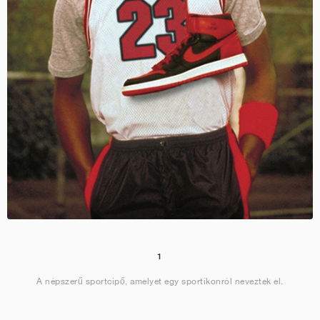
1
A népszerű sportcipő, amelyet egy sportikonról neveztek el.