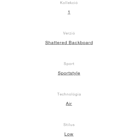
Kollekció
1
Verzió
Shattered Backboard
Sport
Sportstyle
Technológia
Air
Stílus
Low