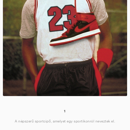
1
A népszerű sportcipő, amelyet egy sportikonról neveztek el.