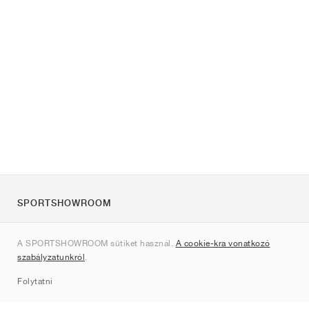
SPORTSHOWROOM
Rólunk
A SPORTSHOWROOM sütiket használ.
A cookie-kra vonatkozó
Kapcsolat
szabályzatunkról
.
Sitemap
Folytatni