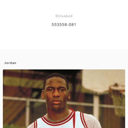
Stíluskód
553558-081
Jordan