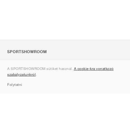
SPORTSHOWROOM
Rólunk
A SPORTSHOWROOM sütiket használ.
A cookie-kra vonatkozó
Kapcsolat
szabályzatunkról
.
Sitemap
Folytatni
Márkák
Nike
Jordan
adidas