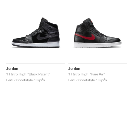
Jordan
Jordan
1 Retro High "Black Patent"
1 Retro High "Rare Air"
Férfi / Sportstyle / Cipők
Férfi / Sportstyle / Cipők