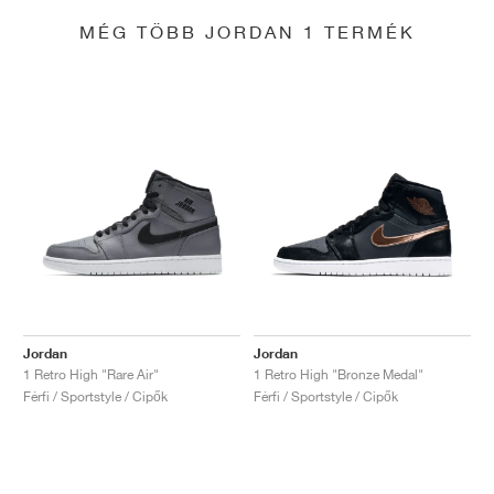
MÉG TÖBB JORDAN 1 TERMÉK
Jordan
Jordan
1 Retro High "Rare Air"
1 Retro High "Bronze Medal"
Férfi / Sportstyle / Cipők
Férfi / Sportstyle / Cipők