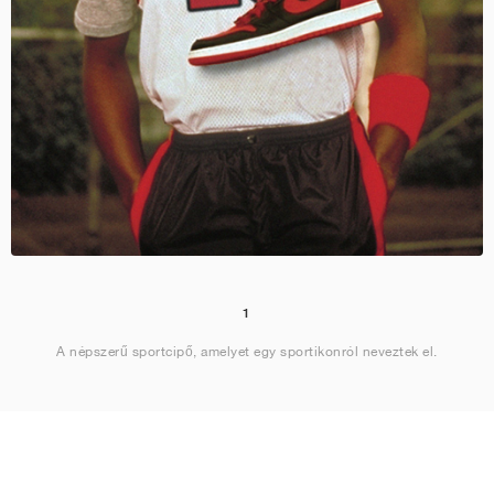
1
A népszerű sportcipő, amelyet egy sportikonról neveztek el.