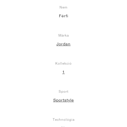
Nem
Férfi
Márka
Jordan
Kollekció
1
Sport
Sportstyle
Technológia