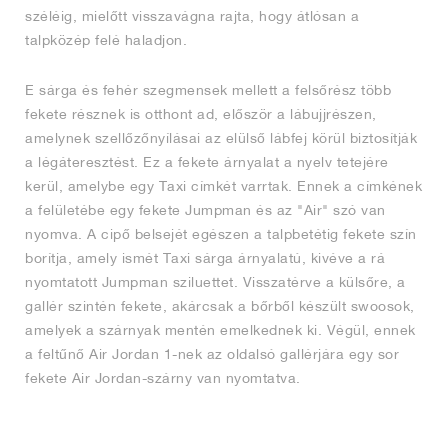
széléig, mielőtt visszavágna rajta, hogy átlósan a
talpközép felé haladjon.
E sárga és fehér szegmensek mellett a felsőrész több
fekete résznek is otthont ad, először a lábujjrészen,
amelynek szellőzőnyílásai az elülső lábfej körül biztosítják
a légáteresztést. Ez a fekete árnyalat a nyelv tetejére
kerül, amelybe egy Taxi címkét varrtak. Ennek a címkének
a felületébe egy fekete Jumpman és az "Air" szó van
nyomva. A cipő belsejét egészen a talpbetétig fekete szín
borítja, amely ismét Taxi sárga árnyalatú, kivéve a rá
nyomtatott Jumpman sziluettet. Visszatérve a külsőre, a
gallér szintén fekete, akárcsak a bőrből készült swoosok,
amelyek a szárnyak mentén emelkednek ki. Végül, ennek
a feltűnő Air Jordan 1-nek az oldalsó gallérjára egy sor
fekete Air Jordan-szárny van nyomtatva.