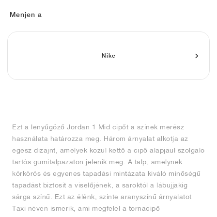
FIELD GENERAL
CRAZE
ADIRACER
MULE
471
GEL-CUMULUS 16
G.T. CUT
FORCE 58
TEKKIRA CUP
508
JORDAN
Menjen a
KILLSHOT 2
MOTO 2K
ITALIA
LEGACY 312
ALLERDALE
G.T. FUTURE
PS8
ALOHA SUPER
600
TOTAL 90
PHENOMENA
FORUM
JUMPMAN JACK
2000
VERTEBRAE
808
Nike
AVA ROVER
1000
HAMBURG
204L
AIR MAX 95
933
MIND
860V2
Ezt a lenyűgöző Jordan 1 Mid cipőt a színek merész
AIR RIFT
használata határozza meg. Három árnyalat alkotja az
egész dizájnt, amelyek közül kettő a cipő alapjául szolgáló
tartós gumitalpazaton jelenik meg. A talp, amelynek
körkörös és egyenes tapadási mintázata kiváló minőségű
tapadást biztosít a viselőjének, a saroktól a lábujjakig
sárga színű. Ezt az élénk, szinte aranyszínű árnyalatot
Taxi néven ismerik, ami megfelel a tornacipő