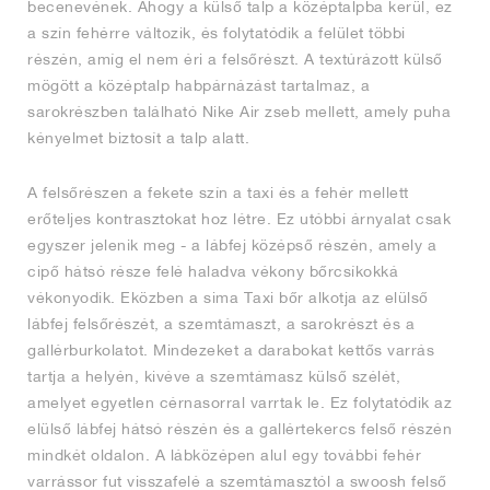
becenevének. Ahogy a külső talp a középtalpba kerül, ez
a szín fehérre változik, és folytatódik a felület többi
részén, amíg el nem éri a felsőrészt. A textúrázott külső
mögött a középtalp habpárnázást tartalmaz, a
sarokrészben található Nike Air zseb mellett, amely puha
kényelmet biztosít a talp alatt.
A felsőrészen a fekete szín a taxi és a fehér mellett
erőteljes kontrasztokat hoz létre. Ez utóbbi árnyalat csak
egyszer jelenik meg - a lábfej középső részén, amely a
cipő hátsó része felé haladva vékony bőrcsíkokká
vékonyodik. Eközben a sima Taxi bőr alkotja az elülső
lábfej felsőrészét, a szemtámaszt, a sarokrészt és a
gallérburkolatot. Mindezeket a darabokat kettős varrás
tartja a helyén, kivéve a szemtámasz külső szélét,
amelyet egyetlen cérnasorral varrtak le. Ez folytatódik az
elülső lábfej hátsó részén és a gallértekercs felső részén
mindkét oldalon. A lábközépen alul egy további fehér
varrássor fut visszafelé a szemtámasztól a swoosh felső