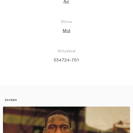
Air
Stílus
Mid
Stíluskód
554724-701
Jordan