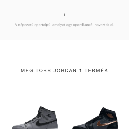
1
A népszerű sportcipő, amelyet egy sportikonról neveztek el.
MÉG TÖBB JORDAN 1 TERMÉK