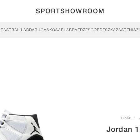
UTÁS
TRAIL
LABDARÚGÁS
KOSÁRLABDA
EDZÉS
GÖRDESZKÁZÁS
TENISZ
Cipők
Jordan 1