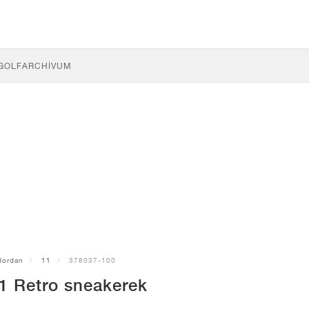
GOLF
ARCHÍVUM
Jordan
11
378037-100
1 Retro sneakerek