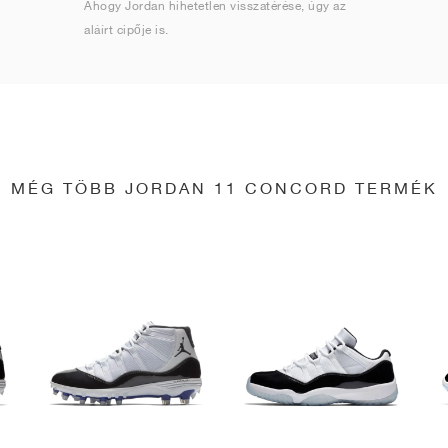
Ahogy Jordan hihetetlen visszatérése, úgy az
aláírt cipője is.
MÉG TÖBB JORDAN 11 CONCORD TERMÉK