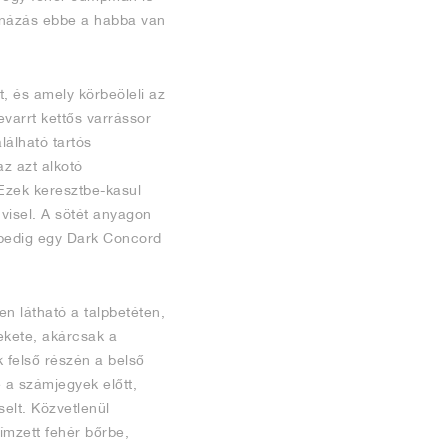
árnázás ebbe a habba van
, és amely körbeöleli az
evarrt kettős varrássor
lálható tartós
az azt alkotó
 Ezek keresztbe-kasul
visel. A sötét anyagon
t pedig egy Dark Concord
en látható a talpbetéten,
ekete, akárcsak a
 felső részén a belső
e a számjegyek előtt,
elt. Közvetlenül
ímzett fehér bőrbe,