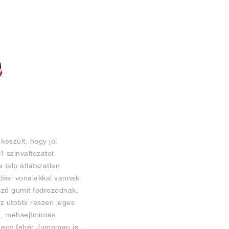
készült, hogy jól
1 színváltozatot
 talp átlátszatlan
adási vonalakkal vannak
tsző gumit fodrozódnak,
Ez utóbbi részen jeges
e, méhsejtmintás
n egy fehér Jumpman is