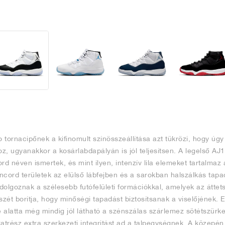
tornacipőnek a kifinomult színösszeállítása azt tükrözi, hogy úgy 
, ugyanakkor a kosárlabdapályán is jól teljesítsen. A legelső AJ1
rd néven ismertek, és mint ilyen, intenzív lila elemeket tartalmaz a
ncord területek az elülső lábfejben és a sarokban halszálkás tap
 dolgoznak a szélesebb futófelületi formációkkal, amelyek az átte
szét borítja, hogy minőségi tapadást biztosítsanak a viselőjének. 
e alatta még mindig jól látható a szénszálas szárlemez sötétszürk
katrész extra szerkezeti integritást ad a talpegységnek. A közepé