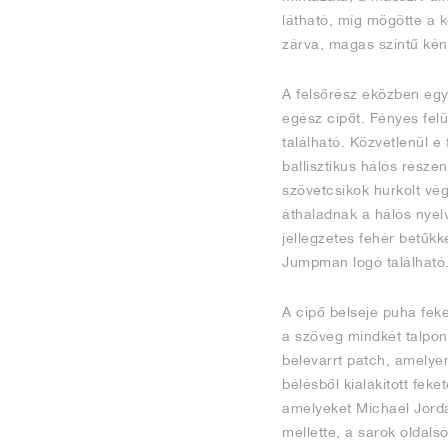
látható, míg mögötte a k
zárva, magas szintű kény
A felsőrész eközben egy
egész cipőt. Fényes felü
található. Közvetlenül e
ballisztikus hálós része
szövetcsíkok hurkolt vé
áthaladnak a hálós nyelv
jellegzetes fehér betűk
Jumpman logó található
A cipő belseje puha feke
a szöveg mindkét talpon 
belevarrt patch, amelye
bélésből kialakított feke
amelyeket Michael Jorda
mellette, a sarok oldals