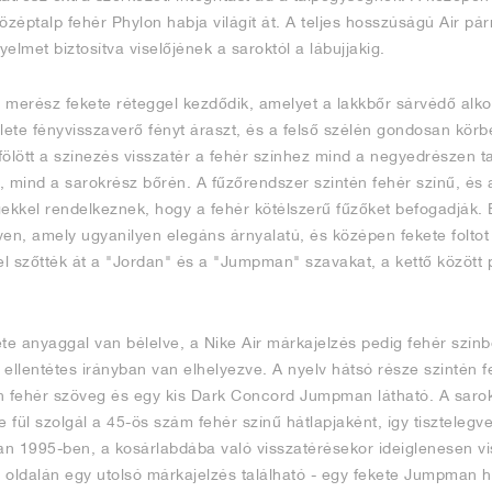
özéptalp fehér Phylon habja világít át. A teljes hosszúságú Air p
elmet biztosítva viselőjének a saroktól a lábujjakig.
 merész fekete réteggel kezdődik, amelyet a lakkbőr sárvédő alkot
lete fényvisszaverő fényt áraszt, és a felső szélén gondosan körb
 fölött a színezés visszatér a fehér színhez mind a negyedrészen ta
n, mind a sarokrész bőrén. A fűzőrendszer szintén fehér színű, és 
gekkel rendelkeznek, hogy a fehér kötélszerű fűzőket befogadják.
en, amely ugyanilyen elegáns árnyalatú, és középen fekete foltot 
kel szőtték át a "Jordan" és a "Jumpman" szavakat, a kettő közöt
.
te anyaggal van bélelve, a Nike Air márkajelzés pedig fehér színb
ellentétes irányban van elhelyezve. A nyelv hátsó része szintén f
n fehér szöveg és egy kis Dark Concord Jumpman látható. A sarok
te fül szolgál a 45-ös szám fehér színű hátlapjaként, így tisztelegv
n 1995-ben, a kosárlabdába való visszatérésekor ideiglenesen vis
ó oldalán egy utolsó márkajelzés található - egy fekete Jumpman h