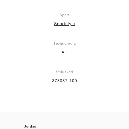
Sport
Sportstyle
Technológia
Air
Stíluskód
378037-100
Jordan