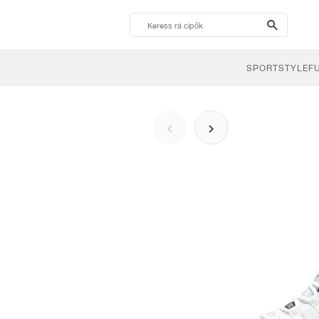
search-
btn
SPORTSTYLE
F