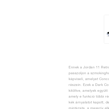
Ennek a Jordan 11 Retro 
passzoljon a szmokinghoz
képviseli, amelyet Conco
részein. Ezek a Dark Co
kitöltve, amelyek együtt
amely e funkció többi ré
kék árnyalatot kapott, d
mintázata, a masszív al