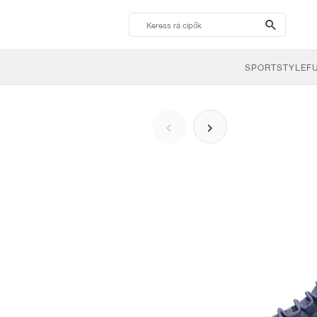
search-
btn
SPORTSTYLE
F