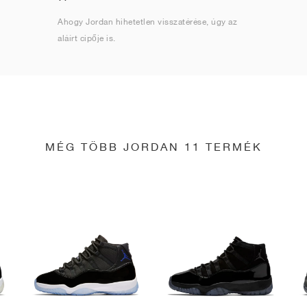
Ahogy Jordan hihetetlen visszatérése, úgy az
aláírt cipője is.
MÉG TÖBB JORDAN 11 TERMÉK