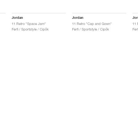
Jordan
Jordan
Jo
11 Retro "Space Jam"
11 Retro "Cap and Gown"
11 
Férfi / Sportstyle / Cipők
Férfi / Sportstyle / Cipők
Fér