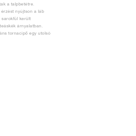
ak a talpbetétre.
érzést nyújtson a láb
sarokfül került
 teáskék árnyalatban.
áns tornacipő egy utolsó