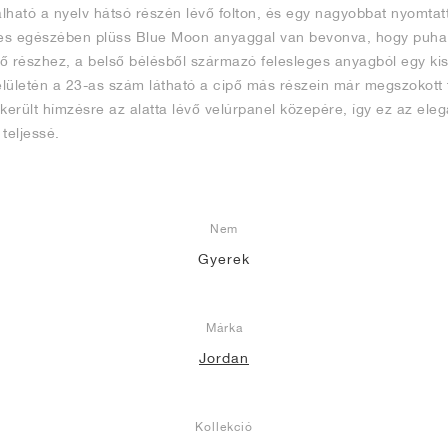
álható a nyelv hátsó részén lévő folton, és egy nagyobbat nyomtatt
jes egészében plüss Blue Moon anyaggal van bevonva, hogy puha 
ső részhez, a belső bélésből származó felesleges anyagból egy kis 
felületén a 23-as szám látható a cipő más részein már megszokott
erült hímzésre az alatta lévő velúrpanel közepére, így ez az eleg
 teljessé.
Nem
Gyerek
Márka
Jordan
Kollekció