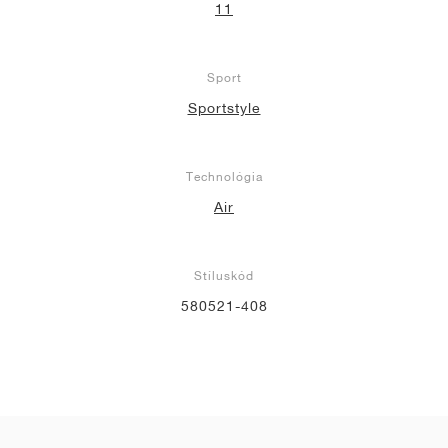
11
Sport
Sportstyle
Technológia
Air
Stíluskód
580521-408