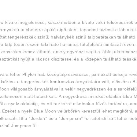
w kiváló megjelenésű, köszönhetően a kiváló velúr felsőrésznek é
rnyalatú talpbetétre épülő cipő stabil tapadást biztosít a láb alatt 
sötét tengerészkék színű, halványkék színű talpbetéteken található
 talp többi részén található hullámos futófelületi mintázat révén.
 szénszálas lemez látható, amely egyrészt segít a lábfej alátámas
sztétikát nyújt a rácsos díszítéssel és a közepén található teás
a a fehér Phylon hab középtalp szivacsos, párnázott belseje rév
elsőrész a tengerészkék kontrasztos árnyalataira vált, először a Bi
oon világosabb árnyalatával a velúr negyedrészen és a sarokfelü
 kellemesen matt hatást kelt. A negyedrész mindkét oldalán Blue M
l a nyelv oldalaiig, és ott hurkokat alkotnak a fűzők tartására, 
 Ezeket a nyelv Blue Moon velúrbőrén keresztül lehet megkötni,
t díszíti. Itt a "Jordan" és a "Jumpman" feliratot stilizált fehér bet
 színű Jumpman ül.