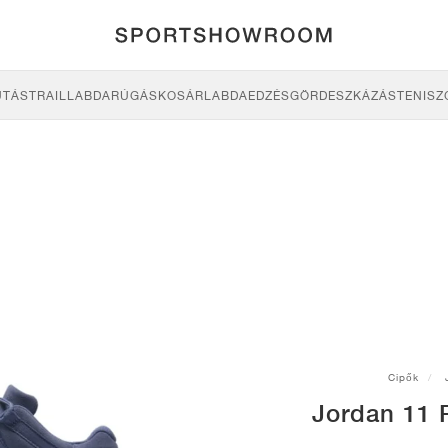
UTÁS
TRAIL
LABDARÚGÁS
KOSÁRLABDA
EDZÉS
GÖRDESZKÁZÁS
TENISZ
Cipők
Jordan 11 