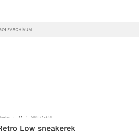
GOLF
ARCHÍVUM
Jordan
11
580521-408
Retro Low sneakerek