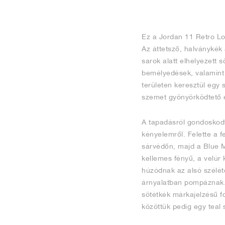
Ez a Jordan 11 Retro Lo
Az áttetsző, halványkék á
sarok alatt elhelyezett 
bemélyedések, valamint a
területen keresztül egy
szemet gyönyörködtető e
A tapadásról gondoskodv
kényelemről. Felette a f
sárvédőn, majd a Blue M
kellemes fényű, a velúr
húzódnak az alsó szélétő
árnyalatban pompáznak.
sötétkék márkajelzésű fol
közöttük pedig egy teal