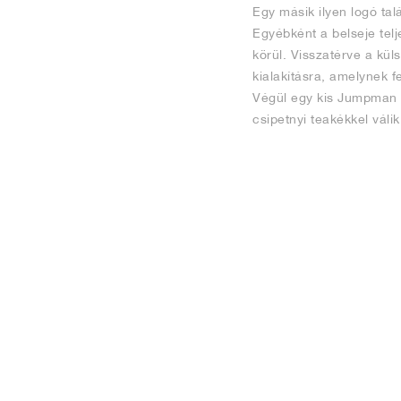
Egy másik ilyen logó tal
Egyébként a belseje tel
körül. Visszatérve a kül
kialakításra, amelynek 
Végül egy kis Jumpman k
csipetnyi teakékkel válik