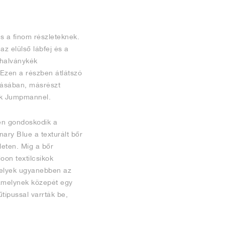
s a finom részleteknek.
az elülső lábfej és a
 halványkék
 Ezen a részben átlátszó
ztásában, másrészt
kék Jumpmannel.
én gondoskodik a
nary Blue a texturált bőr
leten. Míg a bőr
oon textilcsíkok
amelyek ugyanebben az
 amelynek közepét egy
űtípussal varrták be,