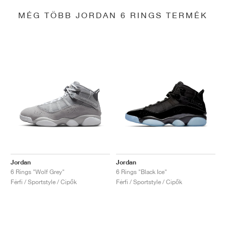
MÉG TÖBB JORDAN 6 RINGS TERMÉK
Jordan
Jordan
6 Rings "Wolf Grey"
6 Rings "Black Ice"
Férfi / Sportstyle / Cipők
Férfi / Sportstyle / Cipők