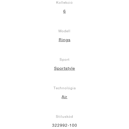
Kollekció
6
Modell
Rings
Sport
Sportstyle
Technológia
Air
Stíluskód
322992-100