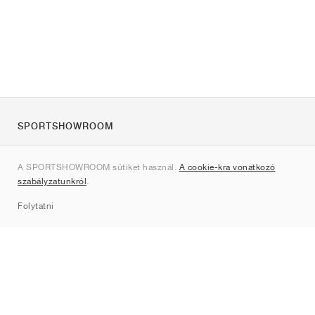
SPORTSHOWROOM
Rólunk
A SPORTSHOWROOM sütiket használ.
A cookie-kra vonatkozó
Kapcsolat
szabályzatunkról
.
Sitemap
Folytatni
Márkák
Nike
Jordan
adidas