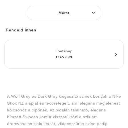
FIELD GENERAL
CRAZE
ADIRACER
MULE
471
GEL-CUMULUS 16
G.T. CUT
FORCE 58
TEKKIRA CUP
508
JORDAN
Méret
KILLSHOT 2
MOTO 2K
ITALIA
LEGACY 312
ALLERDALE
G.T. FUTURE
PS8
ALOHA SUPER
600
Rendeld innen
TOTAL 90
PHENOMENA
FORUM
JUMPMAN JACK
2000
VERTEBRAE
808
AVA ROVER
1000
HAMBURG
204L
AIR MAX 95
933
Footshop
Ft45.899
MIND
860V2
AIR RIFT
A Wolf Grey és Dark Grey kiegészítő színek borítják a Nike
Shox NZ alapját és fedőrétegeit, ami elegáns megjelenést
kölcsönöz a cipőnek. Az oldalán található, elegáns
hímzett Swoosh kontúr visszatükrözi a sziluett
áramvonalas kialakítását, világosszürke színe pedig