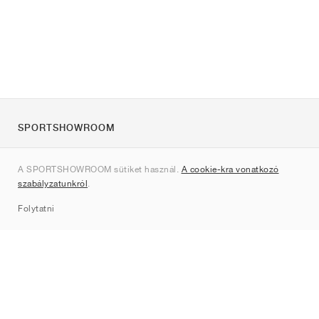
SPORTSHOWROOM
Rólunk
A SPORTSHOWROOM sütiket használ.
A cookie-kra vonatkozó
Kapcsolat
szabályzatunkról
.
Sitemap
Folytatni
Márkák
Nike
Jordan
adidas