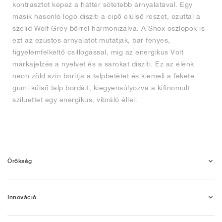
kontrasztot képez a háttér sötétebb árnyalatával. Egy
másik hasonló logó díszíti a cipő elülső részét, ezúttal a
szelíd Wolf Grey bőrrel harmonizálva. A Shox oszlopok is
ezt az ezüstös árnyalatot mutatják, bár fényes,
figyelemfelkeltő csillogással, míg az energikus Volt
márkajelzés a nyelvet és a sarokat díszíti. Ez az élénk
neon zöld szín borítja a talpbetétet és kiemeli a fekete
gumi külső talp bordáit, kiegyensúlyozva a kifinomult
sziluettet egy energikus, vibráló éllel.
Örökség
Innováció