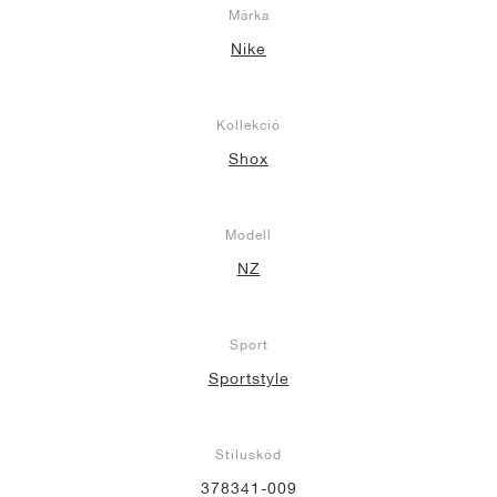
Márka
Nike
Kollekció
Shox
Modell
NZ
Sport
Sportstyle
Stíluskód
378341-009