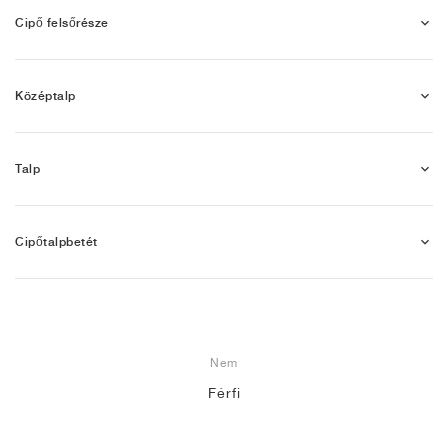
Cipő felsőrésze
Középtalp
Talp
Cipőtalpbetét
Nem
Férfi