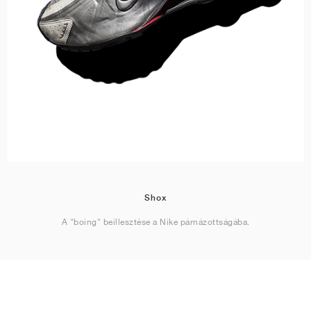
Shox
A "boing" beillesztése a Nike párnázottságába.