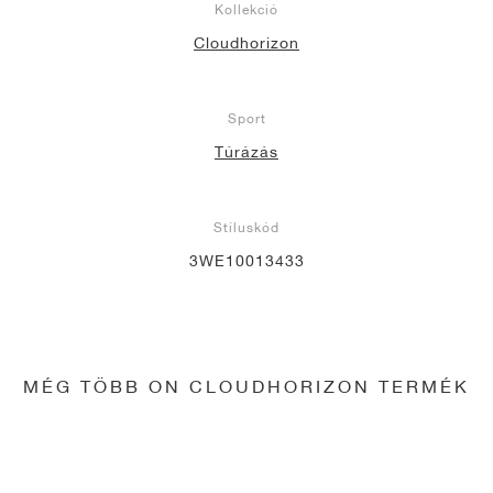
Kollekció
Cloudhorizon
Sport
Túrázás
Stíluskód
3WE10013433
MÉG TÖBB ON CLOUDHORIZON TERMÉK