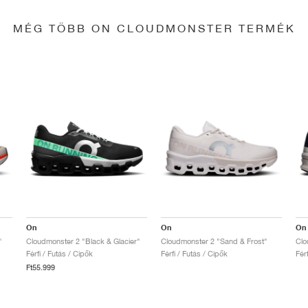
MÉG TÖBB ON CLOUDMONSTER TERMÉK
On
On
On
"
Cloudmonster 2 "Black & Glacier"
Cloudmonster 2 "Sand & Frost"
Clo
Férfi / Futás / Cipők
Férfi / Futás / Cipők
Fér
Ft55.999