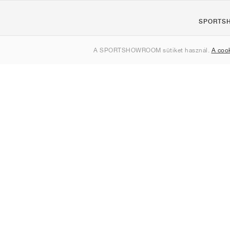
SPORTS
Rólunk
A SPORTSHOWROOM sütiket használ.
A coo
Kapcsolat
Sitemap