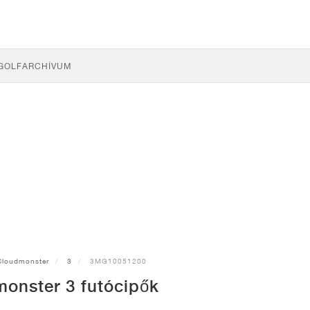
GOLF
ARCHÍVUM
Cloudmonster
3
3MG10051200
onster 3 futócipők