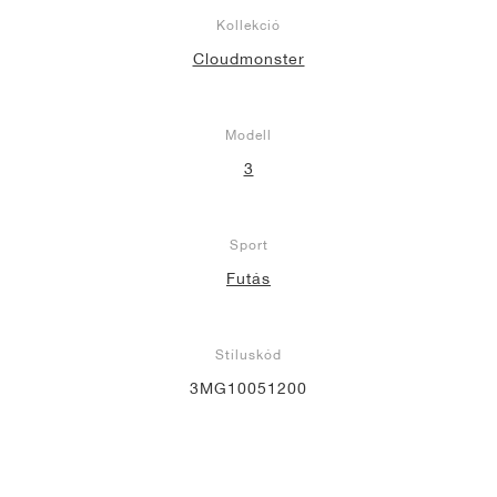
Kollekció
Cloudmonster
Modell
3
Sport
Futás
Stíluskód
3MG10051200