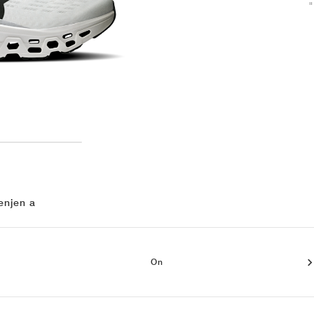
enjen a
On