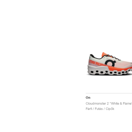
On
Cloudmonster 2 "White & Flame
Férfi / Futás / Cipők