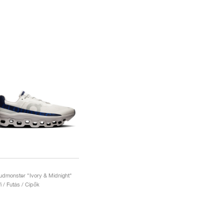
udmonster "Ivory & Midnight"
fi / Futás / Cipők