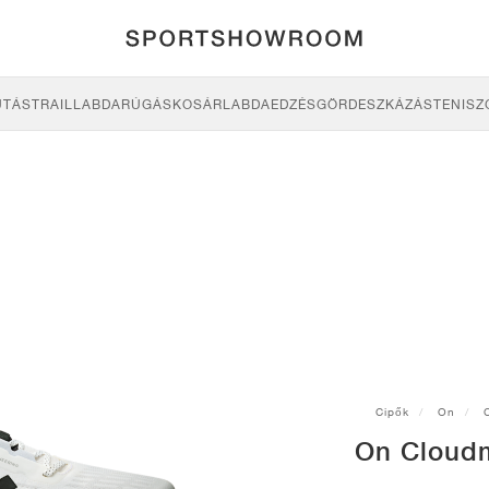
UTÁS
TRAIL
LABDARÚGÁS
KOSÁRLABDA
EDZÉS
GÖRDESZKÁZÁS
TENISZ
Cipők
On
On Cloudm