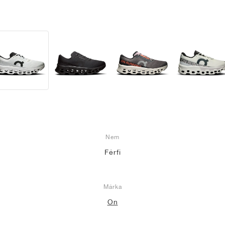
Nem
Férfi
Márka
On