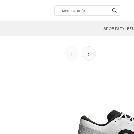
search-
btn
SPORTSTYLE
F