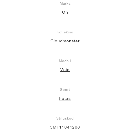
Márka
On
Kollekció
Cloudmonster
Modell
Void
Sport
Futás
Stíluskód
3MF11044208