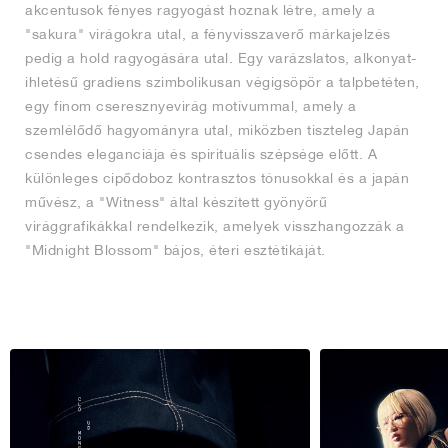
akcentusok fényes ragyogást hoznak létre, amely a
"sakura" virágokra utal, a fényvisszaverő márkajelzés
pedig a hold ragyogására utal. Egy varázslatos, alkonyat-
ihletésű gradiens szimbolikusan végigsöpör a talpbetéten,
egy finom cseresznyevirág motívummal, amely a
szemlélődő hagyományra utal, miközben tiszteleg Japán
csendes eleganciája és spirituális szépsége előtt. A
különleges cipődoboz kontrasztos tónusokkal és a japán
művész, a "Witness" által készített gyönyörű
virággrafikákkal rendelkezik, amelyek visszhangozzák a
"Midnight Blossom" bájos, éteri esztétikáját.