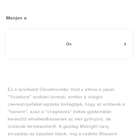
FIELD GENERAL
CRAZE
ADIRACER
MULE
471
GEL-CUMULUS 16
G.T. CUT
FORCE 58
TEKKIRA CUP
508
JORDAN
KILLSHOT 2
MOTO 2K
ITALIA
LEGACY 312
ALLERDALE
G.T. FUTURE
PS8
ALOHA SUPER
600
Menjen a
TOTAL 90
PHENOMENA
FORUM
JUMPMAN JACK
2000
VERTEBRAE
808
On
AVA ROVER
1000
HAMBURG
204L
AIR MAX 95
933
MIND
860V2
AIR RIFT
Ez a szürkületi Cloudmonster Void x atmos a japán
"Yozakura" szokást ünnepli, amikor a virágzó
cseresznyefákat éjszaka kivilágítják, hogy az emberek a
"hanami", azaz a "virágnézés" békés gyakorlatán
keresztül elmélkedhessenek az élet gyönyörű, de
múlandó természetéről. A gazdag Midnight navy
árnyalatai az éjszakát idézik, míg a csábító Blossom