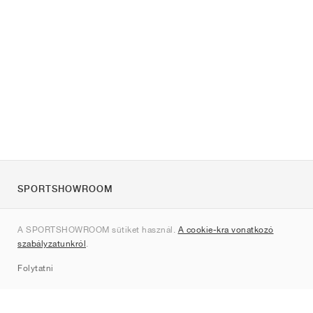
SPORTSHOWROOM
Rólunk
A SPORTSHOWROOM sütiket használ.
A cookie-kra vonatkozó
Kapcsolat
szabályzatunkról
.
Sitemap
Folytatni
Márkák