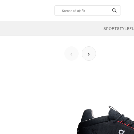
search-
btn
SPORTSTYLE
F