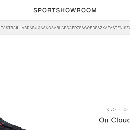
UTÁS
TRAIL
LABDARÚGÁS
KOSÁRLABDA
EDZÉS
GÖRDESZKÁZÁS
TENISZ
Cipők
On
On Cloud