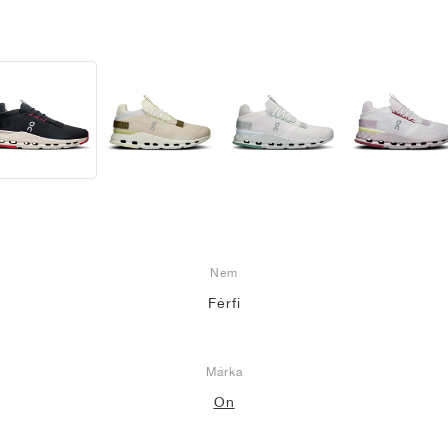
Nem
Férfi
Márka
On