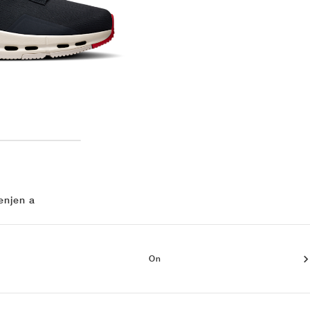
enjen a
On