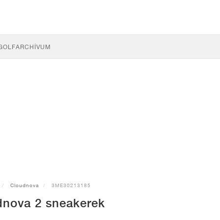
GOLF
ARCHÍVUM
Cloudnova
3ME30213185
nova 2 sneakerek