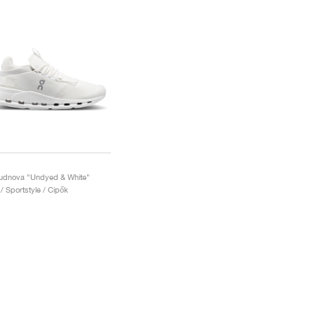
udnova "Undyed & White"
 / Sportstyle / Cipők