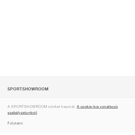
SPORTSHOWROOM
Rólunk
A SPORTSHOWROOM sütiket használ.
A cookie-kra vonatkozó
Kapcsolat
szabályzatunkról
.
Sitemap
Folytatni