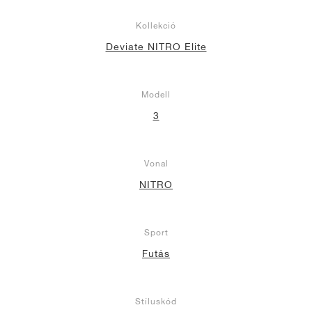
Kollekció
Deviate NITRO Elite
Modell
3
Vonal
NITRO
Sport
Futás
Stíluskód