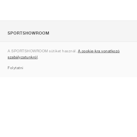
SPORTSHOWROOM
Rólunk
A SPORTSHOWROOM sütiket használ.
A cookie-kra vonatkozó
Kapcsolat
szabályzatunkról
.
Sitemap
Folytatni
Márkák
Nike
Jordan
adidas
New Balance
ASICS
PUMA