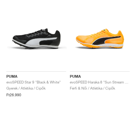
PUMA
PUMA
evoSPEED Star 9 "Black & White"
evoSPEED Haraka 8 "Sun Stream & Black"
Gyerek / Atlétika / Cipők
Férfi & Női / Atlétika / Cipők
Ft26.990