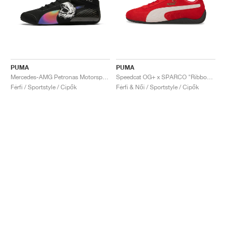
PUMA
PUMA
Mercedes-AMG Petronas Motorsport Speedcat Pro x Mad Dog Jones "Miami"
Speedcat OG+ x SPARCO "Ribbon Red"
Férfi / Sportstyle / Cipők
Férfi & Női / Sportstyle / Cipők