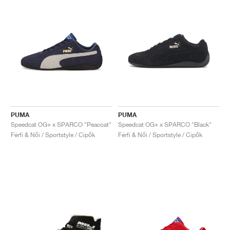
PUMA
PUMA
Speedcat OG+ x SPARCO "Peacoat"
Speedcat OG+ x SPARCO "Black"
Férfi & Női / Sportstyle / Cipők
Férfi & Női / Sportstyle / Cipők