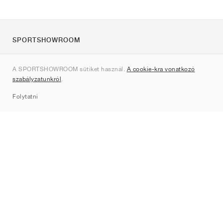
SPORTSHOWROOM
Rólunk
A SPORTSHOWROOM sütiket használ.
A cookie-kra vonatkozó
Kapcsolat
szabályzatunkról
.
Sitemap
Folytatni
Márkák
Nike
Jordan
adidas
New Balance
ASICS
PUMA
Converse