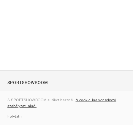
SPORTSHOWROOM
Rólunk
A SPORTSHOWROOM sütiket használ.
A cookie-kra vonatkozó
Kapcsolat
szabályzatunkról
.
Sitemap
Folytatni
Márkák