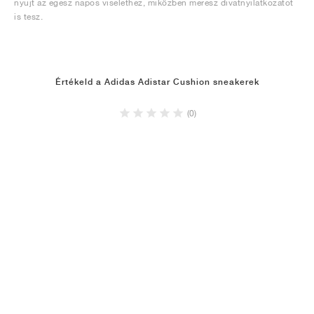
nyújt az egész napos viselethez, miközben merész divatnyilatkozatot
is tesz.
Értékeld a Adidas Adistar Cushion sneakerek
(0)