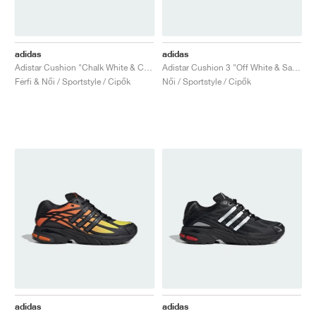
adidas
adidas
Adistar Cushion "Chalk White & Crew Yellow"
Adistar Cushion 3 "Off White & Sand"
Férfi & Női / Sportstyle / Cipők
Női / Sportstyle / Cipők
adidas
adidas