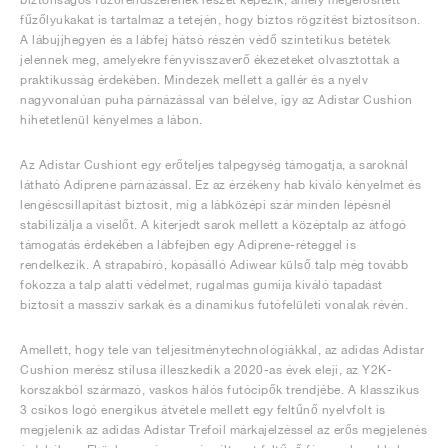
fűzőlyukakat is tartalmaz a tetején, hogy biztos rögzítést biztosítson.
A lábujjhegyen és a lábfej hátsó részén védő szintetikus betétek
jelennek meg, amelyekre fényvisszaverő ékezeteket olvasztottak a
praktikusság érdekében. Mindezek mellett a gallér és a nyelv
nagyvonalúan puha párnázással van bélelve, így az Adistar Cushion
hihetetlenül kényelmes a lábon.
Az Adistar Cushiont egy erőteljes talpegység támogatja, a saroknál
látható Adiprene párnázással. Ez az érzékeny hab kiváló kényelmet és
lengéscsillapítást biztosít, míg a lábközépi szár minden lépésnél
stabilizálja a viselőt. A kiterjedt sarok mellett a középtalp az átfogó
támogatás érdekében a lábfejben egy Adiprene-réteggel is
rendelkezik. A strapabíró, kopásálló Adiwear külső talp még tovább
fokozza a talp alatti védelmet, rugalmas gumija kiváló tapadást
biztosít a masszív sarkak és a dinamikus futófelületi vonalak révén.
Amellett, hogy tele van teljesítménytechnológiákkal, az adidas Adistar
Cushion merész stílusa illeszkedik a 2020-as évek eleji, az Y2K-
korszakból származó, vaskos hálós futócipők trendjébe. A klasszikus
3 csíkos logó energikus átvétele mellett egy feltűnő nyelvfolt is
megjelenik az adidas Adistar Trefoil márkajelzéssel az erős megjelenés