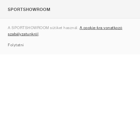
SPORTSHOWROOM
Rólunk
A SPORTSHOWROOM sütiket használ.
A cookie-kra vonatkozó
Kapcsolat
szabályzatunkról
.
Sitemap
Folytatni
Márkák
Nike
Jordan
adidas
New Balance
ASICS
PUMA
Converse
Vans
Hoka