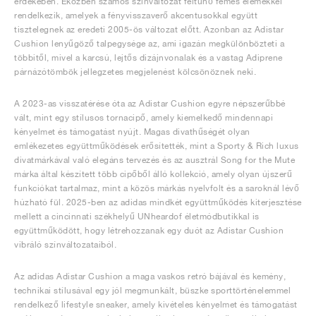
érdekében. Eközben számos színváltozat feltűnő fémes elemekkel
rendelkezik, amelyek a fényvisszaverő akcentusokkal együtt
tisztelegnek az eredeti 2005-ös változat előtt. Azonban az Adistar
Cushion lenyűgöző talpegysége az, ami igazán megkülönbözteti a
többitől, mivel a karcsú, lejtős dizájnvonalak és a vastag Adiprene
párnázótömbök jellegzetes megjelenést kölcsönöznek neki.
A 2023-as visszatérése óta az Adistar Cushion egyre népszerűbbé
vált, mint egy stílusos tornacipő, amely kiemelkedő mindennapi
kényelmet és támogatást nyújt. Magas divathűségét olyan
emlékezetes együttműködések erősítették, mint a Sporty & Rich luxus
divatmárkával való elegáns tervezés és az ausztrál Song for the Mute
márka által készített több cipőből álló kollekció, amely olyan újszerű
funkciókat tartalmaz, mint a közös márkás nyelvfolt és a saroknál lévő
húzható fül. 2025-ben az adidas mindkét együttműködés kiterjesztése
mellett a cincinnati székhelyű UNheardof életmódbutikkal is
együttműködött, hogy létrehozzanak egy duót az Adistar Cushion
vibráló színváltozataiból.
Az adidas Adistar Cushion a maga vaskos retró bájával és kemény,
technikai stílusával egy jól megmunkált, büszke sporttörténelemmel
rendelkező lifestyle sneaker, amely kivételes kényelmet és támogatást