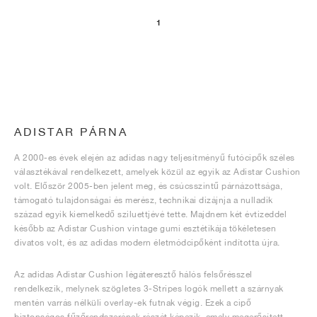
1
ADISTAR PÁRNA
A 2000-es évek elején az adidas nagy teljesítményű futócipők széles
választékával rendelkezett, amelyek közül az egyik az Adistar Cushion
volt. Először 2005-ben jelent meg, és csúcsszintű párnázottsága,
támogató tulajdonságai és merész, technikai dizájnja a nulladik
század egyik kiemelkedő sziluettjévé tette. Majdnem két évtizeddel
később az Adistar Cushion vintage gumi esztétikája tökéletesen
divatos volt, és az adidas modern életmódcipőként indította újra.
Az adidas Adistar Cushion légáteresztő hálós felsőrésszel
rendelkezik, melynek szögletes 3-Stripes logók mellett a szárnyak
mentén varrás nélküli overlay-ek futnak végig. Ezek a cipő
biztonságos fűzőrendszerének részét képezik, amely megerősített