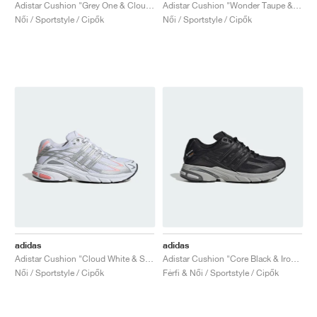
FIELD GENERAL
CRAZE
ADIRACER
MULE
471
GEL-CUMULUS 16
G.T. CUT
FORCE 58
TEKKIRA CUP
508
JORDAN
Adistar Cushion "Grey One & Cloud White"
Adistar Cushion "Wonder Taupe & Cream White"
Női / Sportstyle / Cipők
Női / Sportstyle / Cipők
KILLSHOT 2
MOTO 2K
ITALIA
LEGACY 312
ALLERDALE
G.T. FUTURE
PS8
ALOHA SUPER
600
TOTAL 90
PHENOMENA
FORUM
JUMPMAN JACK
2000
VERTEBRAE
808
AVA ROVER
1000
HAMBURG
204L
AIR MAX 95
933
MIND
860V2
AIR RIFT
adidas
adidas
Adistar Cushion "Cloud White & Silver Metallic"
Adistar Cushion "Core Black & Iron Metallic"
Női / Sportstyle / Cipők
Férfi & Női / Sportstyle / Cipők