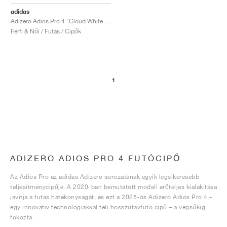
adidas
Adizero Adios Pro 4 "Cloud White & Core Black"
Férfi & Női / Futás / Cipők
1
ADIZERO ADIOS PRO 4 FUTÓCIPŐ
Az Adios Pro az adidas Adizero sorozatának egyik legsikeresebb
teljesítménycipője. A 2020-ban bemutatott modell erőteljes kialakítása
javítja a futás hatékonyságát, és ezt a 2025-ös Adizero Adios Pro 4 –
egy innovatív technológiákkal teli hosszútávfutó cipő – a végsőkig
fokozta.