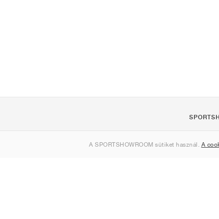
SPORTS
Rólunk
A SPORTSHOWROOM sütiket használ.
A coo
Kapcsolat
Sitemap