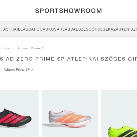
UTÁS
TRAIL
LABDARÚGÁS
KOSÁRLABDA
EDZÉS
GÖRDESZKÁZÁS
TENISZ
adidas
Adizero Prime SP
S ADIZERO PRIME SP ATLETIKAI SZÖGES CI
Adizero Prime SP