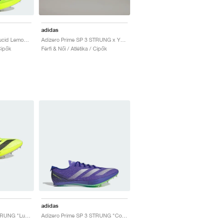
adidas
Adizero Prime SP 4 "Lucid Lemon & Core Black"
Adizero Prime SP 3 STRUNG x Y3 "Aluminium & Core Black"
 Cipők
Férfi & Női / Atlétika / Cipők
adidas
Adizero Prime SP 3 STRUNG "Lucid Lemon & Core Black"
Adizero Prime SP 3 STRUNG "Cobalt Blue"