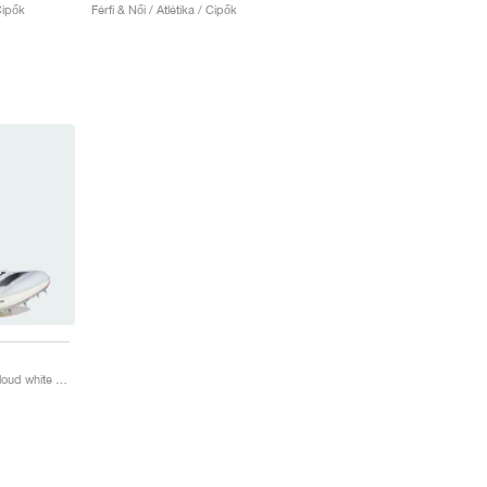
 Cipők
Férfi & Női / Atlétika / Cipők
Adizero Prime SP 2 "Cloud white & Green Spark"