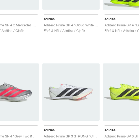
adidas
adidas
Adizero Prime SP 4 x Mercedes AMG Motorsport "Core Black & Lucid Red"
Adizero Prime SP 4 "Cloud White & Lucid Orange"
/ Atlétika / Cipők
Férfi & Női / Atlétika / Cipők
Férfi & Női / Atlétika /
adidas
adidas
Adizero Prime SP 4 "Grey Two & Lucid Red"
Adizero Prime SP 3 STRUNG "Cloud White & Core Black"