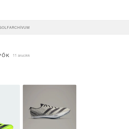
GOLF
ARCHÍVUM
PŐK
11 árucikk