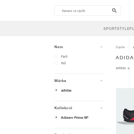
search-
btn
SPORTSTYLE
F
Nem
Cipők
Férfi
ADIDA
Női
adidas
Márka
adidas
Kollekció
Adizero Prime SP