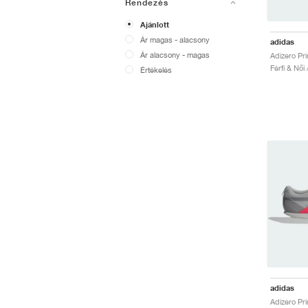
Rendezés
Ajánlott
Ár magas - alacsony
adidas
Ár alacsony - magas
Férfi & Női 
Értékelés
adidas