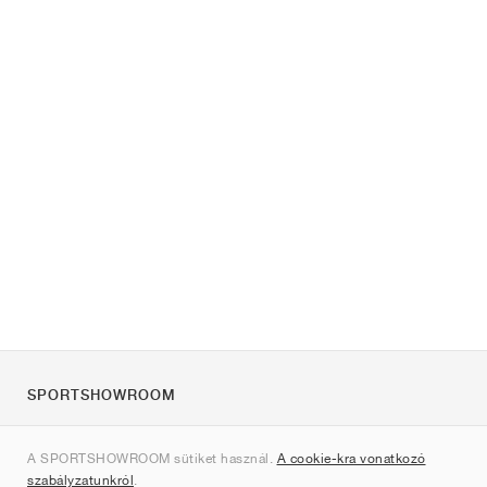
SPORTSHOWROOM
Rólunk
A SPORTSHOWROOM sütiket használ.
A cookie-kra vonatkozó
Kapcsolat
szabályzatunkról
.