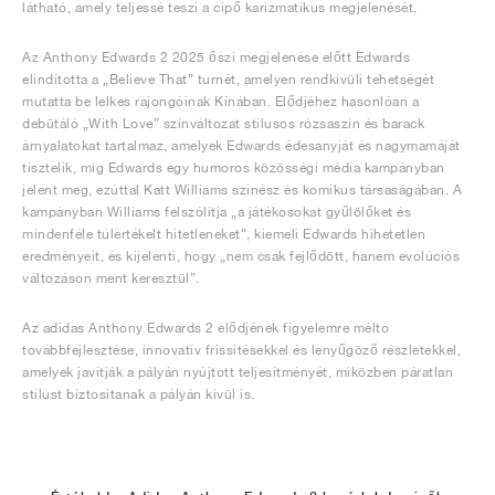
látható, amely teljessé teszi a cipő karizmatikus megjelenését.
Az Anthony Edwards 2 2025 őszi megjelenése előtt Edwards
elindította a „Believe That” turnét, amelyen rendkívüli tehetségét
mutatta be lelkes rajongóinak Kínában. Elődjéhez hasonlóan a
debütáló „With Love” színváltozat stílusos rózsaszín és barack
árnyalatokat tartalmaz, amelyek Edwards édesanyját és nagymamáját
tisztelik, míg Edwards egy humoros közösségi média kampányban
jelent meg, ezúttal Katt Williams színész és komikus társaságában. A
kampányban Williams felszólítja „a játékosokat gyűlölőket és
mindenféle túlértékelt hitetleneket”, kiemeli Edwards hihetetlen
eredményeit, és kijelenti, hogy „nem csak fejlődött, hanem evolúciós
változáson ment keresztül”.
Az adidas Anthony Edwards 2 elődjének figyelemre méltó
továbbfejlesztése, innovatív frissítésekkel és lenyűgöző részletekkel,
amelyek javítják a pályán nyújtott teljesítményét, miközben páratlan
stílust biztosítanak a pályán kívül is.