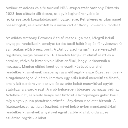
Amikor az adidas és a feltörekvő NBA-szupersztár Anthony Edwards
2023-ban először állt össze, az egyik leghatékonyabb és
legkeresettebb kosárlabdacipőt hozták létre. Két sikeres év után ismét
összefogtak, és elkészítették a várva várt Anthony Edwards 2 modellt.
Az adidas Anthony Edwards 2 felső része rugalmas, lélegző belső
anyaggal rendelkezik, amelyet tartós textil hálóréteg és fényvisszaverő
szintetikus elülső rész borít. A „Articulated Fangs” névre keresztelt,
rugalmas, mégis támasztó TPU keretek tartják az elülső részt és a
sarokat, védve és biztosítva a lábat anélkül, hogy korlátoznák a
mozgást. Minden elülső keret gumírozott középső panellel
rendelkezik, amelynek rácsos nyílásai elősegítik a szellőzést és növelik
a rugalmasságot. A hátsó keretben egy erős külső merevítő található,
amely két darabra van osztva, és az erős belső merevítővel együtt
stabilizálja a sarokrészt. A cipő belsejében bőséges párnázás védi az
Achilles-ínét, és kiváló kényelmet biztosít a középmagas gallér körül,
míg a nyelv puha párnázása szintén kényelmes viseletet biztosít. A
fűzőszerkezet javítja a rögzítést, mivel belső nylon mandzsettákkal
rendelkezik, amelyek a nyelvvel együtt átölelik a láb oldalát, és
szilárdan rögzítik a lábat.