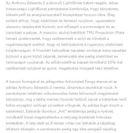
Az Anthony Edwards 2 a könnyű LightStrike habot reagáló, teljes
hosszúságú LightBoost párnázással kombinálja, hogy kényelmes,
ütéselnyelő és energiavisszatérő középtalpat hozzon létre. Elég
szilárd ahhoz, hogy stabilitást és támaszt nyújtson, ugyanakkor
alacsony talajérzetet biztosít, ami elősegíti a pontosságot és az
irányítást a pályán. A masszív, alulról betöltött TPU Propulsion Plate
lemezt újratervezték, hogy csökkentsék a súlyt és növeljék a
rugalmasságot anélkül, hogy ez befolyásolná a ruganyos, stabilizáló
tulajdonságait. A frissített halszálkás tapadási mintázat extra tapadást
biztosít a gumi külső talpnak, keményebb élei pedig stabilitást és
tartósságot nyújtanak. Az elődmodellhez képest körülbelül 20%-kal
csökkentett súlyával ez gyors, magabiztos mozgást tesz lehetővé.
A karcsú formájával és jellegzetes Articulated Fangs elemeivel az
adidas Anthony Edwards 2 merész, dinamikus esztétikát nyújt. A
sarokrészen található műszénszálas hatás kifinomult megjelenést
kölcsönöz, míg a lábfej mentén húzódó feltűnő sávok a háttérben lévő
hálós anyagból csillogó színekkel villognak. Az adidas logó díszíti a
sarokrészt, Edwards ikonikus „Ant” emblémája pedig a nyelvet,
mindkettő kissé megemelkedve a mélység érzetének fokozása
érdekében. A talp alatt az X-lemez villás ívei láthatók a talpátlag
átlátszó közepén, a sarokrészen pedig egy éles pengéjű cápafog