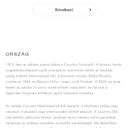
Következő
ORSZÁG
1972-ben az adidas piacra dobta a Country futócipőt. A hosszú távok
megtételére készült cipőt a terepfutó sportolók vették át, később
pedig kedvelt életmódcipő lett, különösen miután Eddie Murphy
viselte az 1984-es Beverly Hills-i zsaru című filmben. A 2020-as évek
elején az adidas Country ismét erősen visszatért, és ma már a
legendás Originals kollekció egyik népszerű modellje.
Az adidas Country felsőrésze bőrből készült, a felsőrész pedig vagy
velúrból, nubukból vagy prémiumabb bőrből készült. A Country OG-
nek kétféle változata létezik, amelyek közül néhány extra paneleket
tartalmaz az oldalsó részeken és kettős sarokbetétet. Mindkettőben