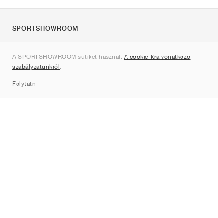
SPORTSHOWROOM
Rólunk
A SPORTSHOWROOM sütiket használ.
A cookie-kra vonatkozó
Kapcsolat
szabályzatunkról
.
Sitemap
Folytatni
Márkák
Nike
Jordan
adidas
New Balance
ASICS
PUMA
Converse
Vans