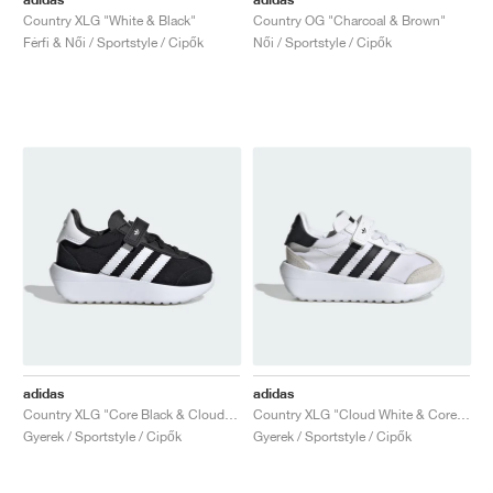
Country XLG "White & Black"
Country OG "Charcoal & Brown"
Férfi & Női / Sportstyle / Cipők
Női / Sportstyle / Cipők
adidas
adidas
Country XLG "Core Black & Cloud White"
Country XLG "Cloud White & Core Black"
Gyerek / Sportstyle / Cipők
Gyerek / Sportstyle / Cipők