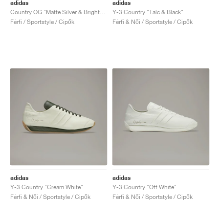
FIELD GENERAL
CRAZE
ADIRACER
MULE
471
GEL-CUMULUS 16
G.T. CUT
FORCE 58
TEKKIRA CUP
508
JORDAN
adidas
adidas
Country OG "Matte Silver & Bright Blue"
Y-3 Country "Talc & Black"
Férfi / Sportstyle / Cipők
Férfi & Női / Sportstyle / Cipők
KILLSHOT 2
MOTO 2K
ITALIA
LEGACY 312
ALLERDALE
G.T. FUTURE
PS8
ALOHA SUPER
600
TOTAL 90
PHENOMENA
FORUM
JUMPMAN JACK
2000
VERTEBRAE
808
AVA ROVER
1000
HAMBURG
204L
AIR MAX 95
933
MIND
860V2
AIR RIFT
adidas
adidas
Y-3 Country "Cream White"
Y-3 Country "Off White"
Férfi & Női / Sportstyle / Cipők
Férfi & Női / Sportstyle / Cipők