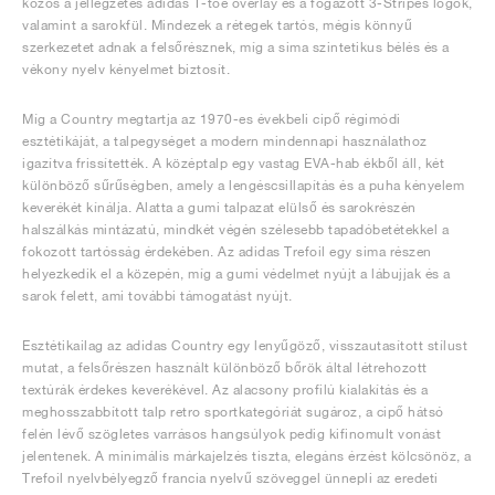
közös a jellegzetes adidas T-toe overlay és a fogazott 3-Stripes logók,
valamint a sarokfül. Mindezek a rétegek tartós, mégis könnyű
szerkezetet adnak a felsőrésznek, míg a sima szintetikus bélés és a
vékony nyelv kényelmet biztosít.
Míg a Country megtartja az 1970-es évekbeli cipő régimódi
esztétikáját, a talpegységet a modern mindennapi használathoz
igazítva frissítették. A középtalp egy vastag EVA-hab ékből áll, két
különböző sűrűségben, amely a lengéscsillapítás és a puha kényelem
keverékét kínálja. Alatta a gumi talpazat elülső és sarokrészén
halszálkás mintázatú, mindkét végén szélesebb tapadóbetétekkel a
fokozott tartósság érdekében. Az adidas Trefoil egy sima részen
helyezkedik el a közepén, míg a gumi védelmet nyújt a lábujjak és a
sarok felett, ami további támogatást nyújt.
Esztétikailag az adidas Country egy lenyűgöző, visszautasított stílust
mutat, a felsőrészen használt különböző bőrök által létrehozott
textúrák érdekes keverékével. Az alacsony profilú kialakítás és a
meghosszabbított talp retro sportkategóriát sugároz, a cipő hátsó
felén lévő szögletes varrásos hangsúlyok pedig kifinomult vonást
jelentenek. A minimális márkajelzés tiszta, elegáns érzést kölcsönöz, a
Trefoil nyelvbélyegző francia nyelvű szöveggel ünnepli az eredeti