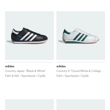
adidas
adidas
Country Japan "Black & White"
Country II "Cloud White & Collegiate Green"
Férfi & Női / Sportstyle / Cipők
Férfi / Sportstyle / Cipők