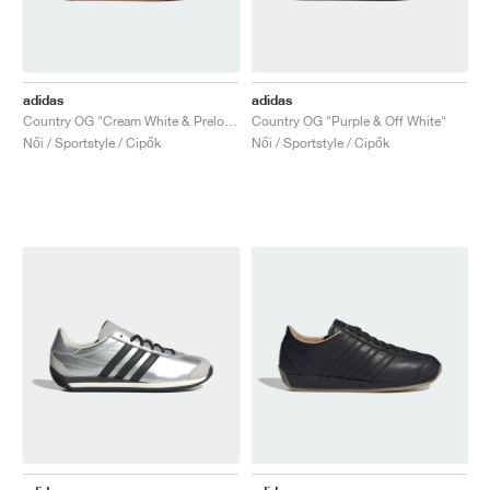
adidas
adidas
Country OG "Cream White & Preloved Red"
Country OG "Purple & Off White"
Női / Sportstyle / Cipők
Női / Sportstyle / Cipők