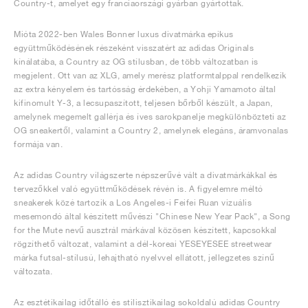
Country-t, amelyet egy franciaországi gyárban gyártottak.
Mióta 2022-ben Wales Bonner luxus divatmárka epikus
együttműködésének részeként visszatért az adidas Originals
kínálatába, a Country az OG stílusban, de több változatban is
megjelent. Ott van az XLG, amely merész platformtalppal rendelkezik
az extra kényelem és tartósság érdekében, a Yohji Yamamoto által
kifinomult Y-3, a lecsupaszított, teljesen bőrből készült, a Japan,
amelynek megemelt gallérja és íves sarokpanelje megkülönbözteti az
OG sneakertől, valamint a Country 2, amelynek elegáns, áramvonalas
formája van.
Az adidas Country világszerte népszerűvé vált a divatmárkákkal és
tervezőkkel való együttműködések révén is. A figyelemre méltó
sneakerek közé tartozik a Los Angeles-i Feifei Ruan vizuális
mesemondó által készített művészi "Chinese New Year Pack", a Song
for the Mute nevű ausztrál márkával közösen készített, kapcsokkal
rögzíthető változat, valamint a dél-koreai YESEYESEE streetwear
márka futsal-stílusú, lehajtható nyelvvel ellátott, jellegzetes színű
változata.
Az esztétikailag időtálló és stilisztikailag sokoldalú adidas Country