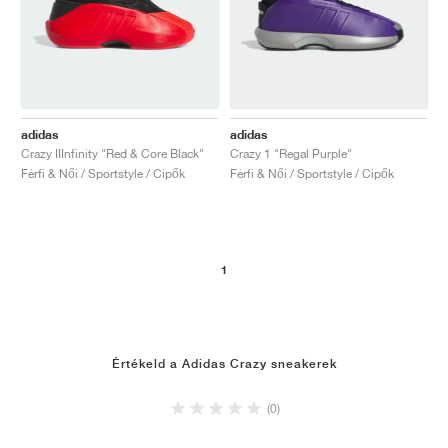
adidas
adidas
Crazy IIInfinity "Red & Core Black"
Crazy 1 "Regal Purple"
Férfi & Női / Sportstyle / Cipők
Férfi & Női / Sportstyle / Cipők
1
Értékeld a Adidas Crazy sneakerek
(0)