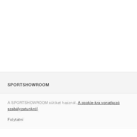
SPORTSHOWROOM
Rólunk
A SPORTSHOWROOM sütiket használ.
A cookie-kra vonatkozó
Kapcsolat
szabályzatunkról
.
Sitemap
Folytatni
Márkák