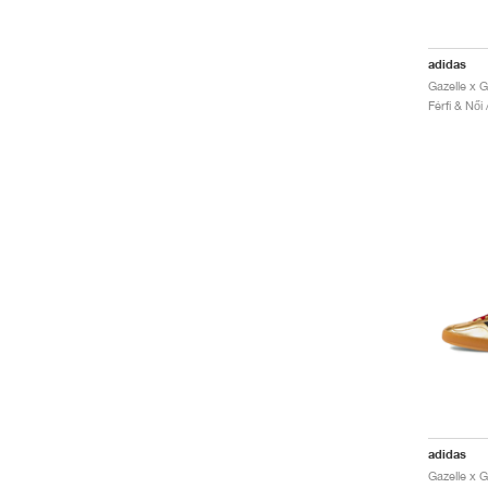
adidas
Gazelle x 
Férfi & Női
adidas
Gazelle x G