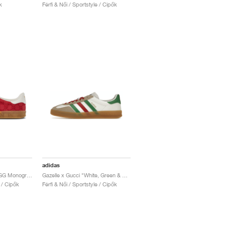
k
Férfi & Női / Sportstyle / Cipők
adidas
Gazelle x Gucci "Red GG Monogram"
Gazelle x Gucci "White, Green & Red"
e / Cipők
Férfi & Női / Sportstyle / Cipők