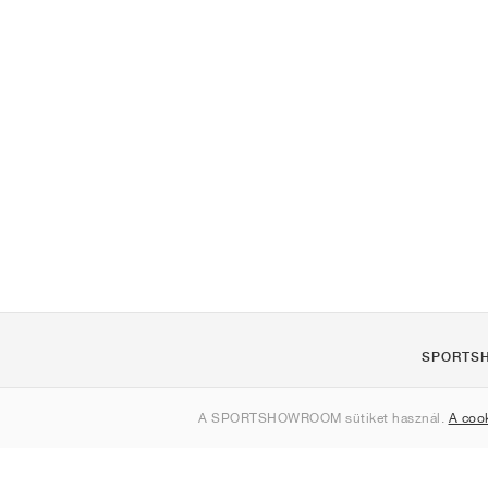
SPORTS
Rólunk
A SPORTSHOWROOM sütiket használ.
A coo
Kapcsolat
Sitemap