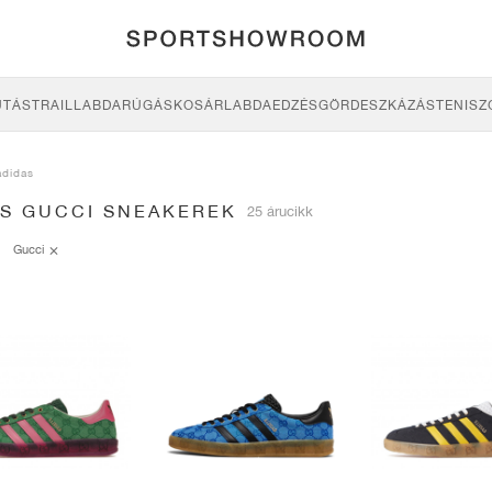
UTÁS
TRAIL
LABDARÚGÁS
KOSÁRLABDA
EDZÉS
GÖRDESZKÁZÁS
TENISZ
adidas
AS GUCCI SNEAKEREK
25 árucikk
Gucci