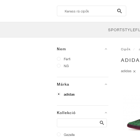
search-
btn
SPORTSTYLE
F
Nem
Cipők
Férfi
ADID
Női
adidas
Márka
adidas
Kollekció
Search
Gazelle