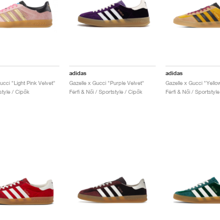
adidas
adidas
ucci "Light Pink Velvet"
Gazelle x Gucci "Purple Velvet"
style / Cipők
Férfi & Női / Sportstyle / Cipők
Férfi & Női / Sportstyl