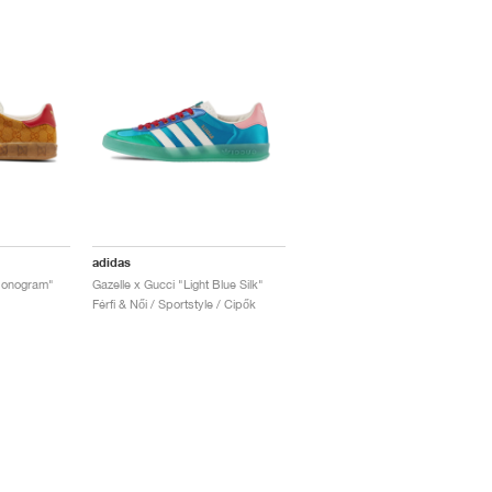
adidas
Monogram"
Gazelle x Gucci "Light Blue Silk"
Férfi & Női / Sportstyle / Cipők