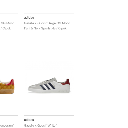
adidas
Gazelle x Gucci "Black GG Monogram"
Gazelle x Gucci "Beige GG Monogram"
e / Cipők
Férfi & Női / Sportstyle / Cipők
adidas
Monogram"
Gazelle x Gucci "White"