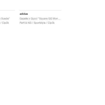
adidas
n Suede"
Gazelle x Gucci "Square GG Monogram"
e / Cipők
Férfi & Női / Sportstyle / Cipők