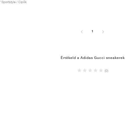
 / Sportstyle / Cipők
1
Értékeld a Adidas Gucci sneakerek
(0)