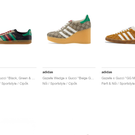
adidas
adidas
Gazelle x Gucci "Black, Green & Red"
Gazelle Wedge x Gucci "Beige GG Monogram"
Gazelle x Gucci "GG 
 / Sportstyle / Cipők
Női / Sportstyle / Cipők
Férfi & Női / Sportstyle