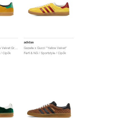
adidas
Gazelle x Gucci "Yellow Velvet Green"
Gazelle x Gucci "Yellow Velvet"
e / Cipők
Férfi & Női / Sportstyle / Cipők