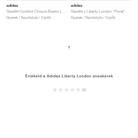
adidas
adidas
Gazelle Comfort Closure Elastic Lace x Liberty London "Floral"
Gazelle x Liberty London "Floral"
Gyerek / Sportstyle / Cipők
Gyerek / Sportstyle / Cipők
1
Értékeld a Adidas Liberty London sneakerek
(0)