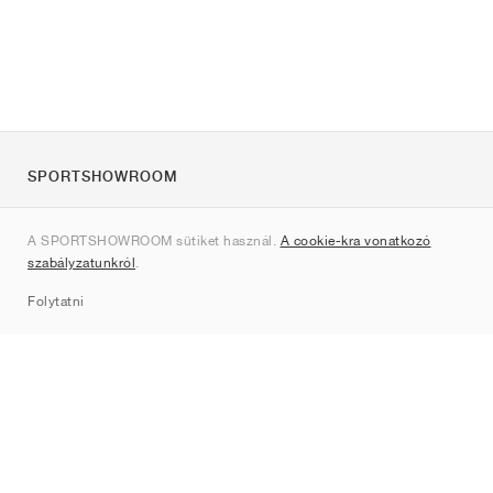
SPORTSHOWROOM
Rólunk
A SPORTSHOWROOM sütiket használ.
A cookie-kra vonatkozó
Kapcsolat
szabályzatunkról
.
Sitemap
Folytatni
Márkák
Nike
Jordan
adidas
New Balance