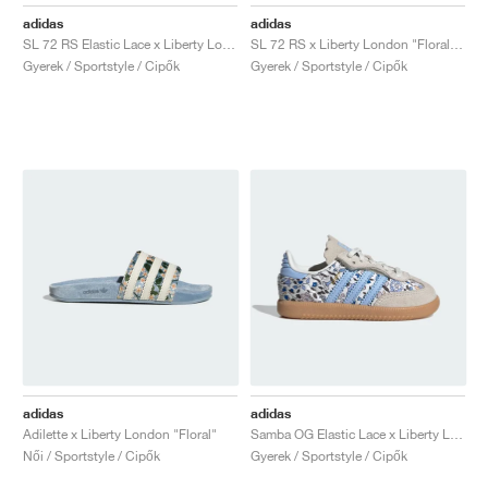
FIELD GENERAL
CRAZE
ADIRACER
MULE
471
GEL-CUMULUS 16
G.T. CUT
FORCE 58
TEKKIRA CUP
508
JORDAN
adidas
adidas
SL 72 RS Elastic Lace x Liberty London "Floral"
SL 72 RS x Liberty London "Floral Red"
KILLSHOT 2
MOTO 2K
ITALIA
LEGACY 312
ALLERDALE
G.T. FUTURE
PS8
ALOHA SUPER
600
Gyerek / Sportstyle / Cipők
Gyerek / Sportstyle / Cipők
TOTAL 90
PHENOMENA
FORUM
JUMPMAN JACK
2000
VERTEBRAE
808
AVA ROVER
1000
HAMBURG
204L
AIR MAX 95
933
MIND
860V2
AIR RIFT
adidas
adidas
Adilette x Liberty London "Floral"
Samba OG Elastic Lace x Liberty London "Floral"
Női / Sportstyle / Cipők
Gyerek / Sportstyle / Cipők