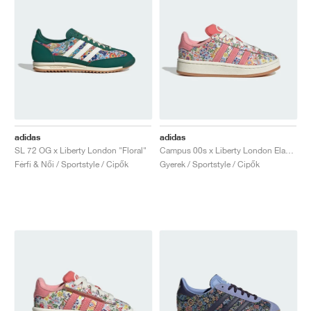
adidas
adidas
SL 72 OG x Liberty London "Floral"
Campus 00s x Liberty London Elastic Lace "Flower"
Férfi & Női / Sportstyle / Cipők
Gyerek / Sportstyle / Cipők