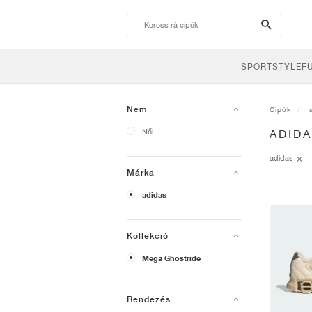
search-
btn
SPORTSTYLE
F
Nem
Cipők
Női
ADID
adidas
Márka
adidas
Kollekció
Mega Ghostride
Rendezés