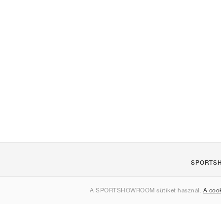
SPORTS
Rólunk
A SPORTSHOWROOM sütiket használ.
A coo
Kapcsolat
Sitemap