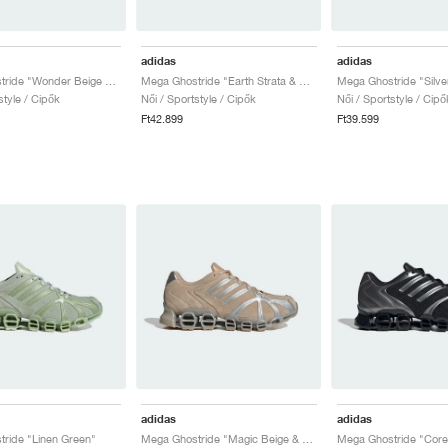
adidas
adidas
Mega Ghostride "Wonder Beige & Silver Metallic"
Mega Ghostride "Earth Strata & Wonder White"
style / Cipők
Női / Sportstyle / Cipők
Női / Sportstyle / Cipő
Ft42.899
Ft39.599
adidas
adidas
ride "Linen Green"
Mega Ghostride "Magic Beige & Silver Metallic"