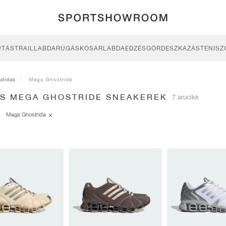
UTÁS
TRAIL
LABDARÚGÁS
KOSÁRLABDA
EDZÉS
GÖRDESZKÁZÁS
TENISZ
adidas
Mega Ghostride
AS MEGA GHOSTRIDE SNEAKEREK
7 árucikk
Mega Ghostride