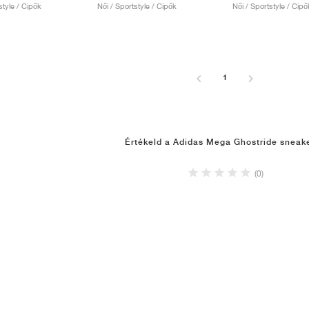
style / Cipők
Női / Sportstyle / Cipők
Női / Sportstyle / Cipő
1
Értékeld a Adidas Mega Ghostride sneak
(0)