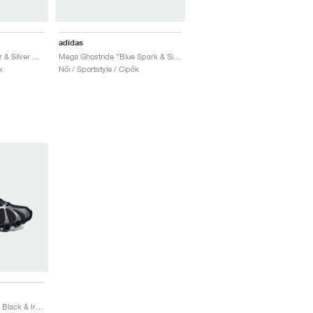
adidas
Mega Ghostride "Silver & Silver Metallic"
Mega Ghostride "Blue Spark & Silver Metallic"
k
Női / Sportstyle / Cipők
Mega Ghostride "Core Black & Iron Metallic"