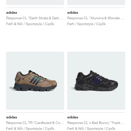
adidas
adidas
Response CL "Earth Strata & Dark Brown"
Response CL "Alumina & Wonder Beige"
Férfi & Női / Sportstyle / Cipők
Férfi / Sportstyle / Cipők
adidas
adidas
Response CL TR "Cardboard & Core Black"
Response CL x Bad Bunny "Triple Black"
Férfi & Női / Sportstyle / Cipők
Férfi & Női / Sportstyle / Cipők