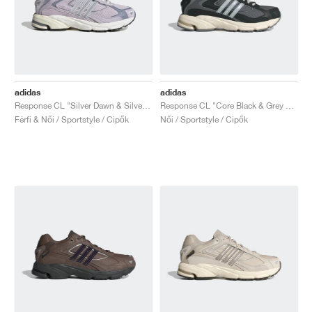
adidas
adidas
Response CL "Silver Dawn & Silver Violet"
Response CL "Core Black & Grey Four"
Férfi & Női / Sportstyle / Cipők
Női / Sportstyle / Cipők