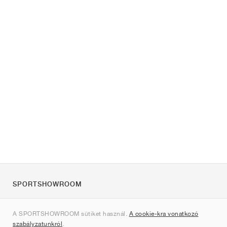
SPORTSHOWROOM
Rólunk
A SPORTSHOWROOM sütiket használ.
A cookie-kra vonatkozó
Kapcsolat
szabályzatunkról
.