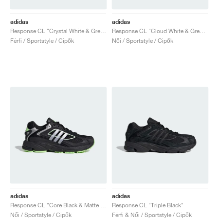
adidas
adidas
Response CL "Crystal White & Grey One"
Response CL "Cloud White & Grey Five"
Férfi / Sportstyle / Cipők
Női / Sportstyle / Cipők
adidas
adidas
Response CL "Core Black & Matte Silver"
Response CL "Triple Black"
Női / Sportstyle / Cipők
Férfi & Női / Sportstyle / Cipők