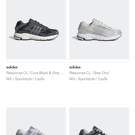
adidas
adidas
Response CL "Core Black & Grey Five"
Response CL "Grey One"
Női / Sportstyle / Cipők
Női / Sportstyle / Cipők