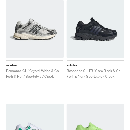
adidas
adidas
Response CL "Crystal White & Core Black"
Response CL TR "Core Black & Carbon"
Férfi & Női / Sportstyle / Cipők
Férfi & Női / Sportstyle / Cipők