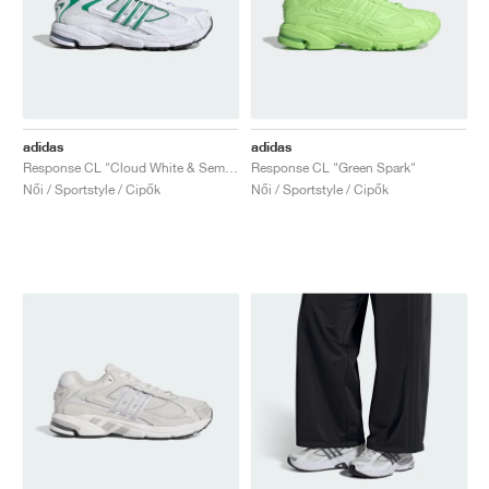
adidas
adidas
Response CL "Cloud White & Semi Court Green"
Response CL "Green Spark"
Női / Sportstyle / Cipők
Női / Sportstyle / Cipők