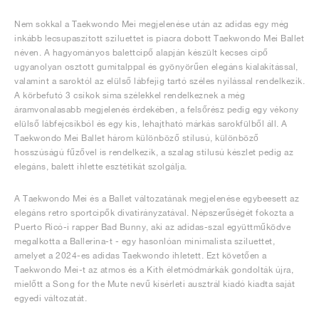
Nem sokkal a Taekwondo Mei megjelenése után az adidas egy még
inkább lecsupaszított sziluettet is piacra dobott Taekwondo Mei Ballet
néven. A hagyományos balettcipő alapján készült kecses cipő
ugyanolyan osztott gumitalppal és gyönyörűen elegáns kialakítással,
valamint a saroktól az elülső lábfejig tartó széles nyílással rendelkezik.
A körbefutó 3 csíkok sima szélekkel rendelkeznek a még
áramvonalasabb megjelenés érdekében, a felsőrész pedig egy vékony
elülső lábfejcsíkból és egy kis, lehajtható márkás sarokfülből áll. A
Taekwondo Mei Ballet három különböző stílusú, különböző
hosszúságú fűzővel is rendelkezik, a szalag stílusú készlet pedig az
elegáns, balett ihlette esztétikát szolgálja.
A Taekwondo Mei és a Ballet változatának megjelenése egybeesett az
elegáns retro sportcipők divatirányzatával. Népszerűségét fokozta a
Puerto Ricó-i rapper Bad Bunny, aki az adidas-szal együttműködve
megalkotta a Ballerina-t - egy hasonlóan minimalista sziluettet,
amelyet a 2024-es adidas Taekwondo ihletett. Ezt követően a
Taekwondo Mei-t az atmos és a Kith életmódmárkák gondolták újra,
mielőtt a Song for the Mute nevű kísérleti ausztrál kiadó kiadta saját
egyedi változatát.