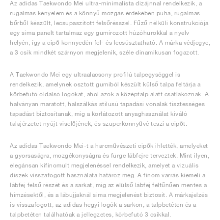
Az adidas Taekwondo Mei ultra-minimalista dizájnnal rendelkezik, a
rugalmas kényelem és a könnyű mozgás érdekében puha, rugalmas
bőrből készült, lecsupaszított felsőrésszel. Fűző nélküli konstrukciója
egy sima panelt tartalmaz egy gumírozott húzóhurokkal a nyelv
helyén, így a cipő könnyedén fel- és lecsúsztatható. A márka védjegye,
a 3 csík mindkét szárnyon megjelenik, széle dinamikusan fogazott.
A Taekwondo Mei egy ultraalacsony profilú talpegységgel is
rendelkezik, amelynek osztott gumiból készült külső talpa feltárja a
körbefutó oldalsó logókat, ahol azok a középtalp alatt csatlakoznak. A
halványan maratott, halszálkás stílusú tapadási vonalak tisztességes
tapadást biztosítanak, míg a korlátozott anyaghasználat kiváló
talajérzetet nyújt viselőjének, és szuperkönnyűvé teszi a cipőt.
Az adidas Taekwondo Mei-t a harcművészeti cipők ihlették, amelyeket
a gyorsaságra, mozgékonyságra és fürge lábfejre terveztek. Mint ilyen,
elegánsan kifinomult megjelenéssel rendelkezik, amelyet a vizuális
díszek visszafogott használata határoz meg. A finom varrás kiemeli a
lábfej felső részét és a sarkat, míg az elülső lábfej feltűnően mentes a
hímzésektől, és a lábujjaknál sima megjelenést biztosít. A márkajelzés
is visszafogott, az adidas hegyi logók a sarkon, a talpbetéten és a
talpbetéten találhatóak a jellegzetes, körbefutó 3 csíkkal.