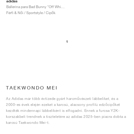
adidas
Ballerina para Bad Bunny "Off White & Core Black"
Férfi & Női / Sportstyle / Cipők
1
TAEKWONDO MEI
Az Adidas már több évtizede gyárt harcművészeti lábbeliket, és a
2000-es évek elején ezeket a karcsú, alacsony profilú edzőcipőket
kezdték mindennapi lábbeliként is elfogadni. Ennek a furcsa Y2K-
korszakbeli trendnek a tiszteletére az adidas 2025-ben piacra dobta a
karcsú Taekwondo Mei-t.