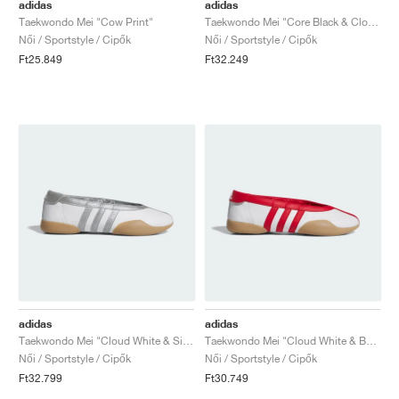
FIELD GENERAL
CRAZE
ADIRACER
MULE
471
GEL-CUMULUS 16
G.T. CUT
FORCE 58
TEKKIRA CUP
508
JORDAN
adidas
adidas
Taekwondo Mei "Cow Print"
Taekwondo Mei "Core Black & Cloud White"
Női / Sportstyle / Cipők
Női / Sportstyle / Cipők
KILLSHOT 2
MOTO 2K
ITALIA
LEGACY 312
ALLERDALE
G.T. FUTURE
PS8
ALOHA SUPER
600
Ft25.849
Ft32.249
TOTAL 90
PHENOMENA
FORUM
JUMPMAN JACK
2000
VERTEBRAE
808
AVA ROVER
1000
HAMBURG
204L
AIR MAX 95
933
MIND
860V2
AIR RIFT
adidas
adidas
Taekwondo Mei "Cloud White & Silver Metallic"
Taekwondo Mei "Cloud White & Better Scarlet"
Női / Sportstyle / Cipők
Női / Sportstyle / Cipők
Ft32.799
Ft30.749