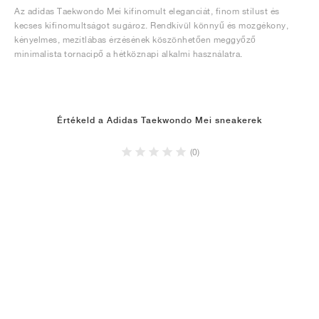
Az adidas Taekwondo Mei kifinomult eleganciát, finom stílust és
kecses kifinomultságot sugároz. Rendkívül könnyű és mozgékony,
kényelmes, mezítlábas érzésének köszönhetően meggyőző
minimalista tornacipő a hétköznapi alkalmi használatra.
Értékeld a Adidas Taekwondo Mei sneakerek
(0)