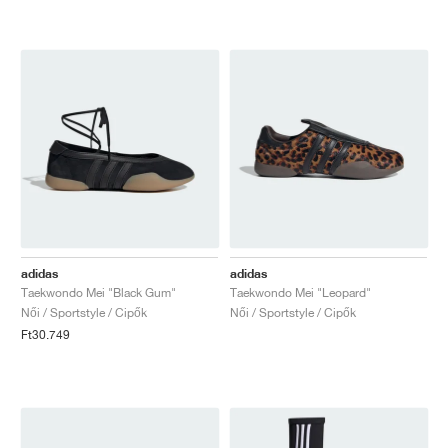
adidas
adidas
Taekwondo Mei "Black Gum"
Taekwondo Mei "Leopard"
Női / Sportstyle / Cipők
Női / Sportstyle / Cipők
Ft30.749