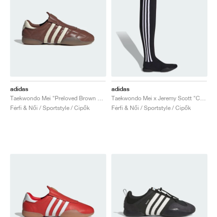
adidas
adidas
Taekwondo Mei "Preloved Brown & Cream White"
Taekwondo Mei x Jeremy Scott "Core Black & Cloud White"
Férfi & Női / Sportstyle / Cipők
Férfi & Női / Sportstyle / Cipők