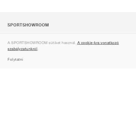
SPORTSHOWROOM
Rólunk
A SPORTSHOWROOM sütiket használ.
A cookie-kra vonatkozó
Kapcsolat
szabályzatunkról
.
Sitemap
Folytatni
Márkák
Nike
Jordan
adidas
New Balance
ASICS
PUMA
Converse