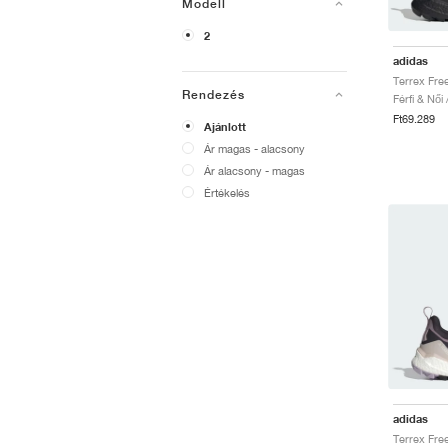
Modell
2
adidas
Rendezés
Férfi & Női
Ft69.289
Ajánlott
Ár magas - alacsony
Ár alacsony - magas
Értékelés
adidas