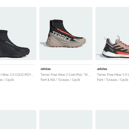
adidas
adidas
Terrex Free Hiker 2.0 COLD.RDY "Core Black & Grey Four"
Terrex Free Hiker 2 Cold.Rdy "Wonder Beige & Core Black"
ás / Cipők
Férfi & Női / Túrázás / Cipők
Férfi / Túrázás / Cipők