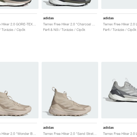
adidas
adidas
Terrex Free Hiker 2.0 GORE-TEX "Carbon & Grey Six"
Terrex Free Hiker 2.0 "Charcoal Solid Grey & Core Black"
 / Túrázás / Cipők
Férfi & Női / Túrázás / Cipők
Férfi / Túrázás / Cipők
adidas
adidas
Terrex Free Hiker 2.0 "Wonder Beige & Alumina"
Terrex Free Hiker 2.0 "Sand Strata & Wonder Beige"