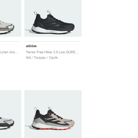
adidas
Terrex Free Hiker 2.0 "Linen Green & Off White"
Terrex Free Hiker 2.0 Low GORE-TEX "Core Black & Grey Four"
Női / Túrázás / Cipők