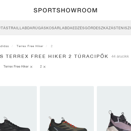
UTÁS
TRAIL
LABDARÚGÁS
KOSÁRLABDA
EDZÉS
GÖRDESZKÁZÁS
TENISZ
adidas
Terrex Free Hiker
2
S TERREX FREE HIKER 2 TÚRACIPŐK
44 árucikk
Terrex Free Hiker
2