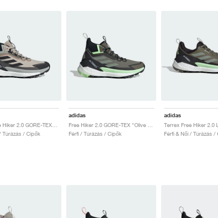
adidas
adidas
Terrex Free Hiker 2.0 GORE-TEX "Wonder Beige"
Free Hiker 2.0 GORE-TEX "Olive Strata & Silver Green"
 / Túrázás / Cipők
Férfi / Túrázás / Cipők
Férfi & Női / Túrázás /