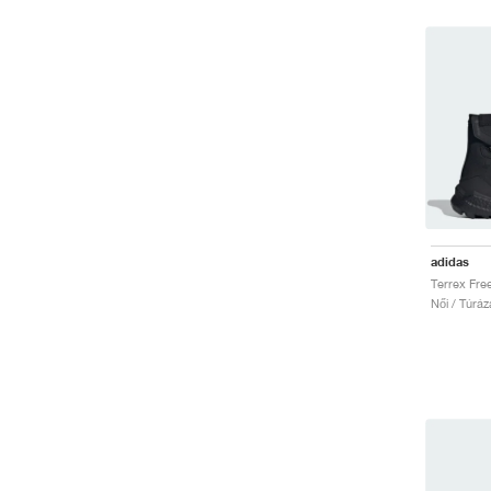
adidas
Női / Túráz