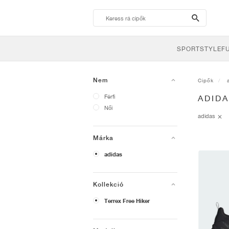
search-
btn
SPORTSTYLE
F
Nem
Cipők
Férfi
ADIDA
Női
adidas
Márka
adidas
Kollekció
Terrex Free Hiker