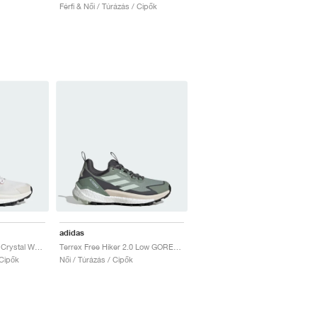
Férfi & Női / Túrázás / Cipők
adidas
Terrex Free Hiker 2.0 "Crystal White & Semi Impact Orange"
Terrex Free Hiker 2.0 Low GORE-TEX "Silver Green & Grey Six"
 Cipők
Női / Túrázás / Cipők