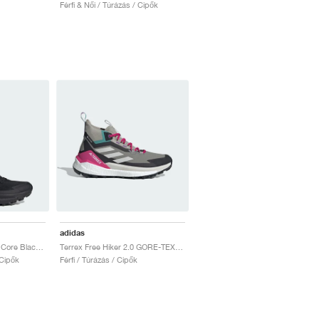
Férfi & Női / Túrázás / Cipők
adidas
Terrex Free Hiker 2.0 "Core Black & Grey Six"
Terrex Free Hiker 2.0 GORE-TEX "Trace Cargo & Talc"
 Cipők
Férfi / Túrázás / Cipők