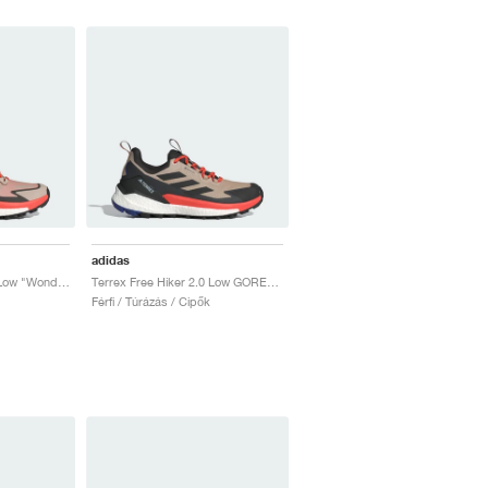
adidas
Terrex Free Hiker 2.0 Low "Wonder Beige & Core Black"
Terrex Free Hiker 2.0 Low GORE-TEX "Wonder Beige & Core Black"
Férfi / Túrázás / Cipők