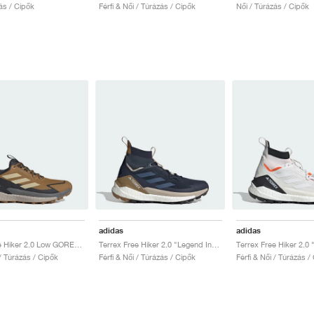
ás / Cipők
Férfi & Női / Túrázás / Cipők
Női / Túrázás / Cipők
adidas
adidas
Terrex Free Hiker 2.0 Low GORE-TEX "Bronze Strata & Savanna"
Terrex Free Hiker 2.0 "Legend Ink & Wonder Steel"
 / Túrázás / Cipők
Férfi & Női / Túrázás / Cipők
Férfi & Női / Túrázás /