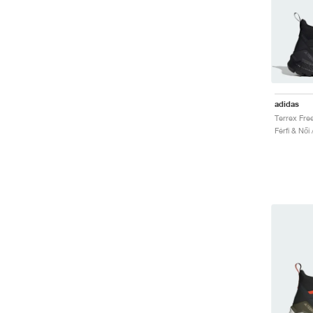
adidas
Férfi & Női