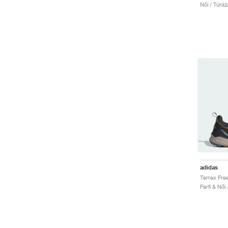
Női / Túráz
adidas
Férfi & Női