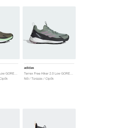
adidas
Terrex Free Hiker 2.0 Low GORE-TEX "Olive Strata & Silver Green"
Terrex Free Hiker 2.0 Low GORE-TEX "Silver Green & Preloved Fig"
 Cipők
Női / Túrázás / Cipők