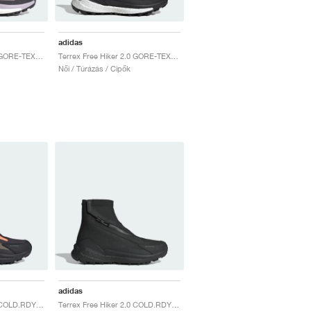
adidas
Terrex Free Hiker 2.0 GORE-TEX "Preloved Fig & Silver Dawn"
Terrex Free Hiker 2.0 GORE-TEX "Core Black & Cloud White"
Női / Túrázás / Cipők
adidas
Terrex Free Hiker 2.0 COLD.RDY "Olive Strata & Preloved Fig"
Terrex Free Hiker 2.0 COLD.RDY "Core Black & Grey Four"