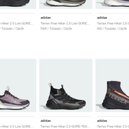
adidas
adidas
Terrex Free Hiker 2.0 Low GORE-TEX "Core Black & Grey Four"
Terrex Free Hiker 2.0 Low GORE-TEX "Olive Strata & Core Black"
 / Túrázás / Cipők
Férfi / Túrázás / Cipők
Női / Túrázás / Cipők
adidas
adidas
Terrex Free Hiker 2.0 Low GORE-TEX "Preloved Fig & Silver Dawn"
Terrex Free Hiker 2.0 GORE-TEX "Core Black & Carbon"