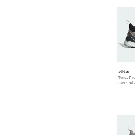
adidas
Férfi & Női