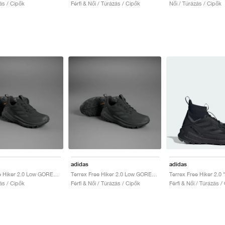
ás / Cipők
Férfi & Női / Túrázás / Cipők
Női / Túrázás / Cipők
adidas
adidas
Terrex Free Hiker 2.0 Low GORE-TEX "Core Black & Grey Six"
Terrex Free Hiker 2.0 Low GORE-TEX "Core Black & Grey Six"
ás / Cipők
Férfi & Női / Túrázás / Cipők
Férfi & Női / Túrázás /