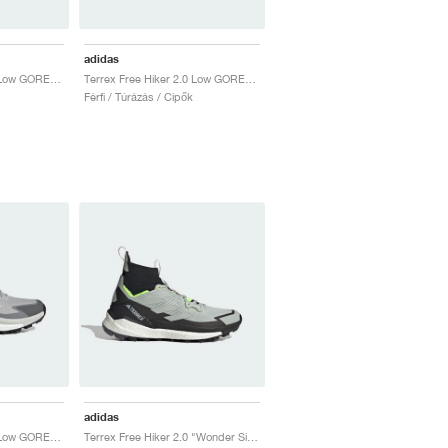
adidas
Terrex Free Hiker 2.0 Low GORE-TEX "Wonder Silver"
Terrex Free Hiker 2.0 Low GORE-TEX "Wonder Beige & Core Black"
Férfi / Túrázás / Cipők
adidas
Terrex Free Hiker 2.0 Low GORE-TEX "Grey Two"
Terrex Free Hiker 2.0 "Wonder Silver & Lucid Lemon"