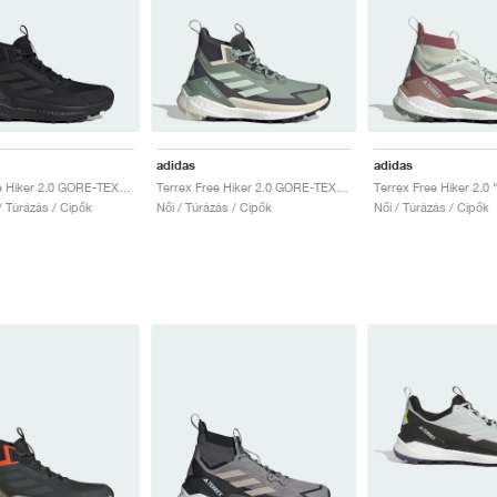
adidas
adidas
Terrex Free Hiker 2.0 GORE-TEX "Core Black & Grey Four"
Terrex Free Hiker 2.0 GORE-TEX "Silver Green & Grey Six"
 / Túrázás / Cipők
Női / Túrázás / Cipők
Női / Túrázás / Cipők