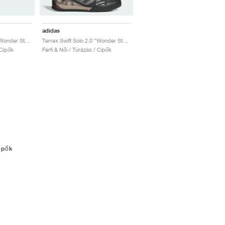
adidas
Terrex Swift Solo 2.0 "Wonder Steel & Semi Impact Orange"
Terrex Swift Solo 2.0 "Wonder Steel & Core Black"
 Cipők
Férfi & Női / Túrázás / Cipők
ipők