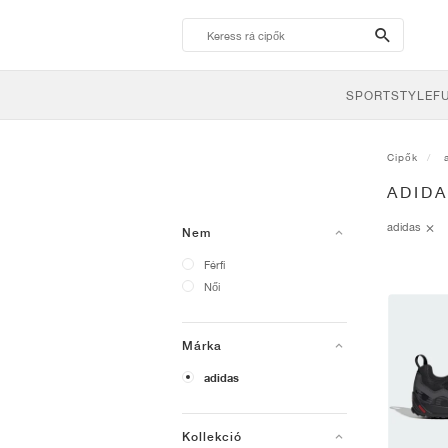
search-
btn
SPORTSTYLE
F
Cipők
ADID
adidas
Nem
Férfi
Női
Márka
adidas
Kollekció