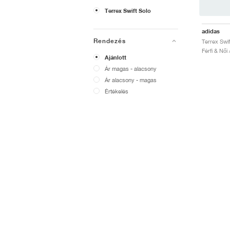
Terrex Swift Solo
adidas
Rendezés
Férfi & Női
Ajánlott
Ár magas - alacsony
Ár alacsony - magas
Értékelés