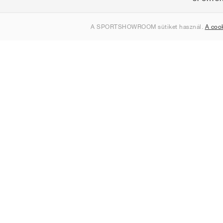
Rólunk
A SPORTSHOWROOM sütiket használ.
A coo
Kapcsolat
Sitemap
Magyarország