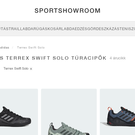
UTÁS
TRAIL
LABDARÚGÁS
KOSÁRLABDA
EDZÉS
GÖRDESZKÁZÁS
TENISZ
adidas
Terrex Swift Solo
AS TERREX SWIFT SOLO TÚRACIPŐK
4 árucikk
Terrex Swift Solo