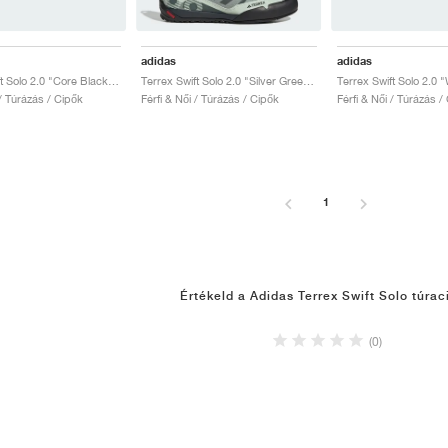
adidas
adidas
Terrex Swift Solo 2.0 "Core Black & Grey Three"
Terrex Swift Solo 2.0 "Silver Green & Legend Ivy"
 / Túrázás / Cipők
Férfi & Női / Túrázás / Cipők
Férfi & Női / Túrázás /
1
Értékeld a Adidas Terrex Swift Solo túrac
(0)