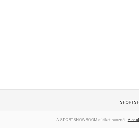
SPORTS
Rólunk
A SPORTSHOWROOM sütiket használ.
A coo
Kapcsolat
Sitemap