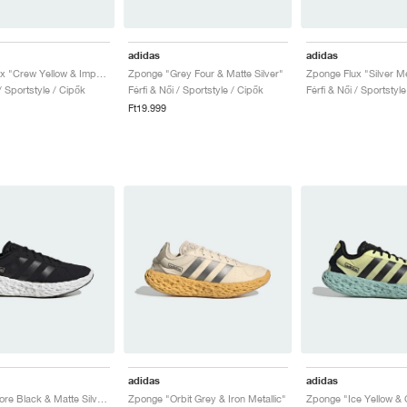
adidas
adidas
Zponge Flux "Crew Yellow & Impact Orange"
Zponge "Grey Four & Matte Silver"
 / Sportstyle / Cipők
Férfi & Női / Sportstyle / Cipők
Férfi & Női / Sportstyl
Ft19.999
adidas
adidas
Zponge "Core Black & Matte Silver"
Zponge "Orbit Grey & Iron Metallic"
Zponge "Ice Yellow & 