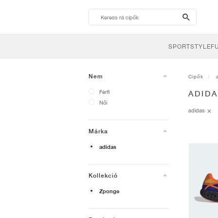
search-
btn
SPORTSTYLE
F
Nem
Cipők
Férfi
ADID
Női
adidas
Márka
adidas
Kollekció
Zponge