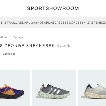
UTÁS
TRAIL
LABDARÚGÁS
KOSÁRLABDA
EDZÉS
GÖRDESZKÁZÁS
TENISZ
adidas
Zponge
AS ZPONGE SNEAKEREK
8 árucikk
Zponge