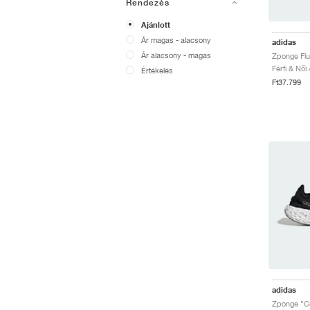
Rendezés
Ajánlott
Ár magas - alacsony
adidas
Ár alacsony - magas
Férfi & Női
Értékelés
Ft37.799
adidas