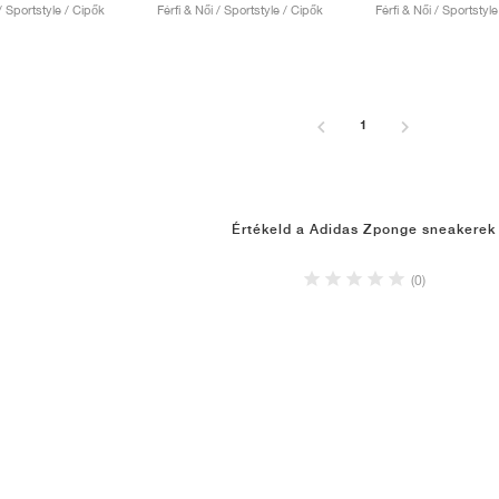
 / Sportstyle / Cipők
Férfi & Női / Sportstyle / Cipők
Férfi & Női / Sportstyl
1
Értékeld a Adidas Zponge sneakerek
(0)