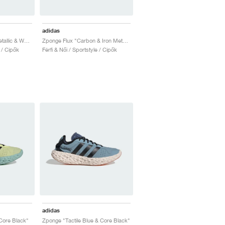
adidas
Zponge Flux "Silver Metallic & Wonder White"
Zponge Flux "Carbon & Iron Metallic"
e / Cipők
Férfi & Női / Sportstyle / Cipők
adidas
Core Black"
Zponge "Tactile Blue & Core Black"