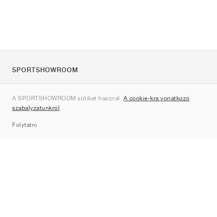
SPORTSHOWROOM
Rólunk
A SPORTSHOWROOM sütiket használ.
A cookie-kra vonatkozó
Kapcsolat
szabályzatunkról
.
Sitemap
Folytatni
Márkák
Nike
Jordan
adidas
New Balance
ASICS