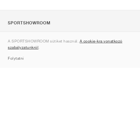
SPORTSHOWROOM
Rólunk
A SPORTSHOWROOM sütiket használ.
A cookie-kra vonatkozó
Kapcsolat
szabályzatunkról
.
Sitemap
Folytatni
Márkák
Nike
Jordan
adidas
New Balance
ASICS
PUMA
Converse